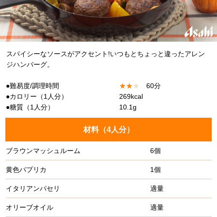
スパイシーなソースがアクセント!いつもとちょっと違ったアレン
ジハンバーグ。
●難易度/調理時間
★
★
★
60分
●カロリー（1人分）
269kcal
●糖質（1人分）
10.1g
材料（
4人分
）
ブラウンマッシュルーム
6個
黄色パプリカ
1個
イタリアンパセリ
適量
オリーブオイル
適量