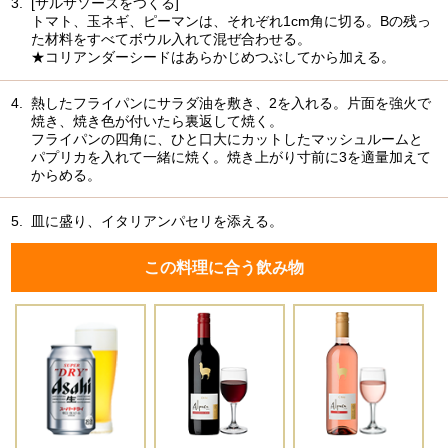
3.
[サルサソースをつくる]
トマト、玉ネギ、ピーマンは、それぞれ1cm角に切る。Bの残っ
た材料をすべてボウル入れて混ぜ合わせる。
★コリアンダーシードはあらかじめつぶしてから加える。
4.
熱したフライパンにサラダ油を敷き、2を入れる。片面を強火で
焼き、焼き色が付いたら裏返して焼く。
フライパンの四角に、ひと口大にカットしたマッシュルームと
パプリカを入れて一緒に焼く。焼き上がり寸前に3を適量加えて
からめる。
5.
皿に盛り、イタリアンパセリを添える。
この料理に合う飲み物