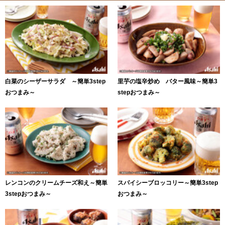
白菜のシーザーサラダ ～簡単3step
里芋の塩辛炒め バター風味～簡単3
おつまみ～
stepおつまみ～
レンコンのクリームチーズ和え～簡単
スパイシーブロッコリー～簡単3step
3stepおつまみ～
おつまみ～