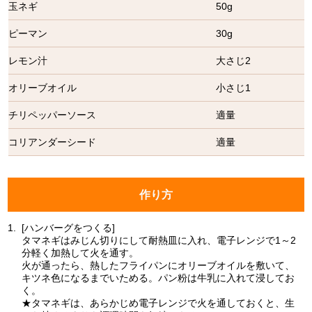
玉ネギ
50g
ピーマン
30g
レモン汁
大さじ2
オリーブオイル
小さじ1
チリペッパーソース
適量
コリアンダーシード
適量
作り方
1.
[ハンバーグをつくる]
タマネギはみじん切りにして耐熱皿に入れ、電子レンジで1～2
分軽く加熱して火を通す。
火が通ったら、熱したフライパンにオリーブオイルを敷いて、
キツネ色になるまでいためる。パン粉は牛乳に入れて浸してお
く。
★タマネギは、あらかじめ電子レンジで火を通しておくと、生