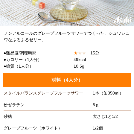
ノンアルコールのグレープフルーツサワーでつくった、シュワシュ
ワなふるふるゼリー。
●難易度/調理時間
★
★
★
15分
●カロリー（1人分）
49kcal
●糖質（1人分）
10.5g
材料（
4人分
）
スタイルバランスグレープフルーツサワー
1本（缶350ml）
粉ゼラチン
5ｇ
砂糖
大さじ1と1/2
グレープフルーツ（ホワイト）
1/2個