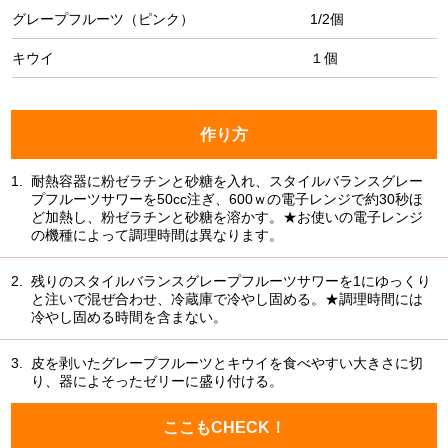
グレープフルーツ（ピンク）
1/2個
キウイ
１個
作り方
1.
耐熱容器に粉ゼラチンと砂糖を入れ、スタイルバランスグレー
プフルーツサワーを50cc注ぎ、600ｗの電子レンジで約30秒ほ
ど加熱し、粉ゼラチンと砂糖を溶かす。★お使いの電子レンジ
の機種によって調理時間は異なります。
2.
残りのスタイルバランスグレープフルーツサワーを1にゆっくり
と注いで混ぜ合わせ、冷蔵庫で冷やし固める。★調理時間には
冷やし固める時間を含まない。
3.
皮を剥いたグレープフルーツとキウイを食べやすい大きさに切
り、器によそったゼリーに盛り付ける。
ここもCHECK！