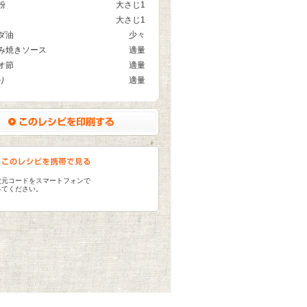
粉
大さじ1
大さじ1
ダ油
少々
み焼きソース
適量
オ節
適量
り
適量
次元コードをスマートフォンで
ってください。