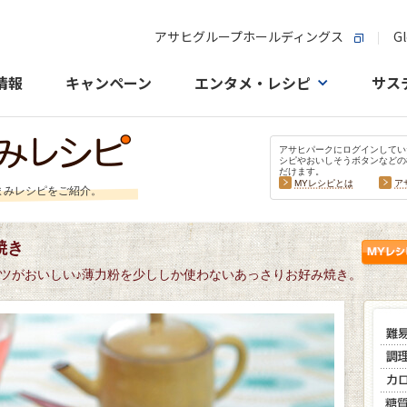
アサヒグループホールディングス
Gl
情報
キャンペーン
エンタメ・レシピ
サス
アサヒパークにログインしてい
シピやおいしそうボタンなどの
だけます。
MYレシピとは
ア
まみレシピをご紹介。
焼き
ツがおいしい♪薄力粉を少ししか使わないあっさりお好み焼き。