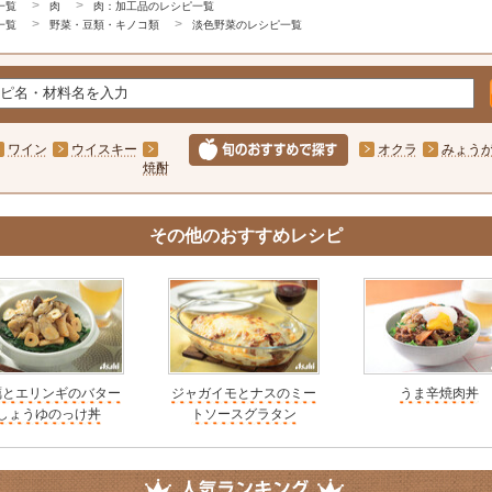
一覧
肉
肉：加工品のレシピ一覧
一覧
野菜・豆類・キノコ類
淡色野菜のレシピ一覧
ワイン
ウイスキー
オクラ
みょう
焼酎
その他のおすすめレシピ
蠣とエリンギのバター
ジャガイモとナスのミー
うま辛焼肉丼
しょうゆのっけ丼
トソースグラタン