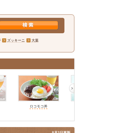
が
ズッキーニ
大葉
ロコモコ丼
牛すじ肉の甘辛煮丼
簡
8月3日更新