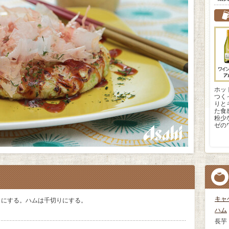
ホッ
つく
りと
た食
粉少
ゼの
キャ
りにする。ハムは千切りにする。
ハム
長芋