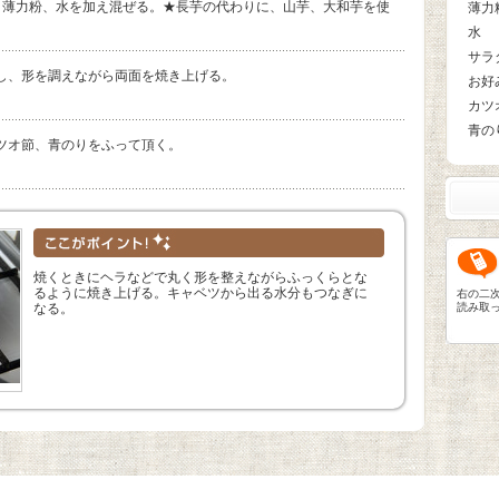
、薄力粉、水を加え混ぜる。★長芋の代わりに、山芋、大和芋を使
薄力
水
サラ
し、形を調えながら両面を焼き上げる。
お好
カツ
青の
ツオ節、青のりをふって頂く。
焼くときにヘラなどで丸く形を整えながらふっくらとな
るように焼き上げる。キャベツから出る水分もつなぎに
右の二
なる。
読み取