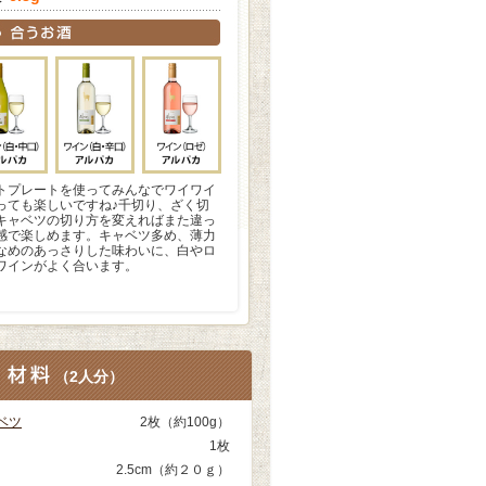
トプレートを使ってみんなでワイワイ
っても楽しいですね♪千切り、ざく切
キャベツの切り方を変えればまた違っ
感で楽しめます。キャベツ多め、薄力
なめのあっさりした味わいに、白やロ
ワインがよく合います。
（
2人分
）
ベツ
2枚（約100g）
1枚
2.5cm（約２０ｇ）