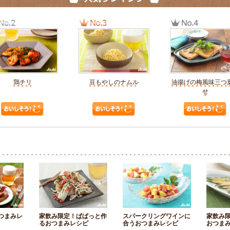
鶏チリ
豆もやしのナムル
油揚げの梅風味三つ
せ
つまみレ
家飲み限定！ぱぱっと作
スパークリングワインに
家飲み
るおつまみレシピ
合うおつまみレシピ
おつま