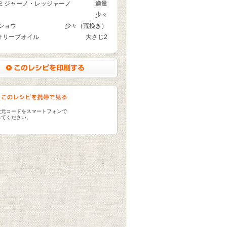
ミジャーノ・レッジャーノ
適量
少々
ショウ
少々（荒挽き）
V.オリーブオイル
大さじ2
次元コードをスマートフォンで
ってください。