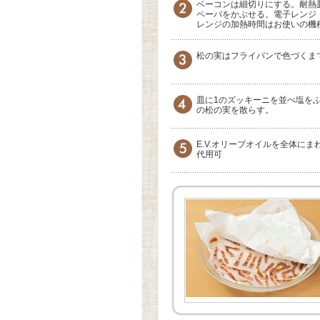
ベーコンは細切りにする。耐熱
ペーパをかぶせる。電子レンジ（
レンジの加熱時間はお使いの機
松の実はフライパンで色づくま
皿に1のズッキーニを並べ塩を
の松の実を散らす。
E.V.オリーブオイルを全体に
代用可