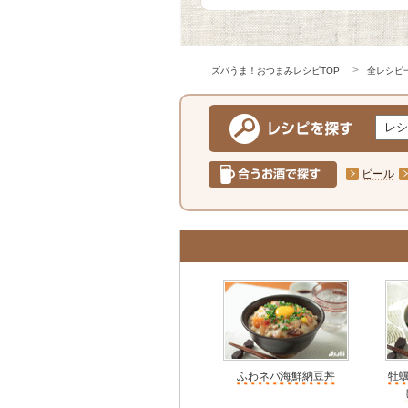
ズバうま！おつまみレシピTOP
全レシピ
ビール
ふわネバ海鮮納豆丼
牡