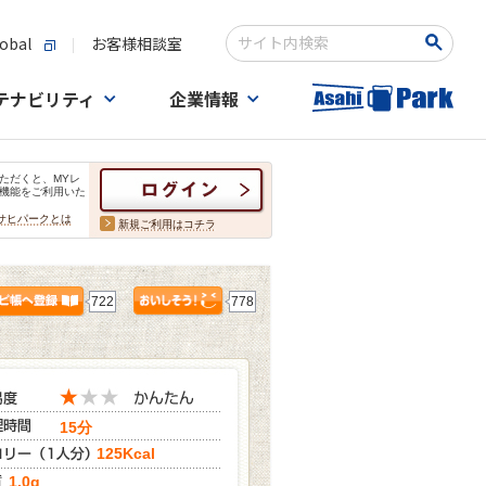
obal
お客様相談室
検索キーワード入力
テナビリティ
企業情報
ただくと、MYレ
機能をご利用いた
サヒパークとは
新規ご利用はコチラ
722
778
15分
125Kcal
1.0g