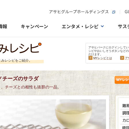
アサヒグループホールディングス
Gl
情報
キャンペーン
エンタメ・レシピ
サス
アサヒパークにログインしてい
シピやおいしそうボタンなどの
だけます。
MYレシピとは
ア
まみレシピをご紹介。
ノチーズのサラダ
く、チーズとの相性も抜群の一品。