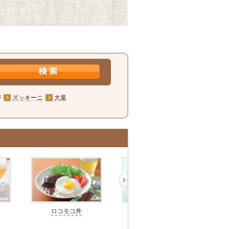
が
ズッキーニ
大葉
ロコモコ丼
牛すじ肉の甘辛煮丼
簡