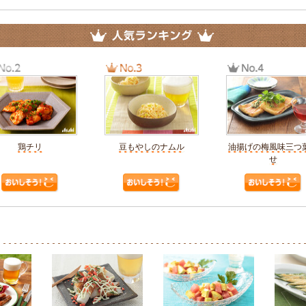
鶏チリ
豆もやしのナムル
油揚げの梅風味三つ
せ