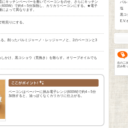
皿にキッチンペーパーを敷いてベーコンをのせ、さらにキッチン
パル
600W）で約4～5分加熱し、カリカリベーコンにする。★電子
塩
種によって異なります。
黒コ
E.
で乾煎りにする。
ふる。削ったパルミジャーノ・レッジャーノと、2のベーコンと3
まわしかけ、黒コショウ（荒挽き）を散らす。オリーブオイルでも
右の二
読み取
ベーコンはペーパーに挟み電子レンジ(600W)で約4～5分
加熱すると、油っぽくなくカリカリに仕上がる。