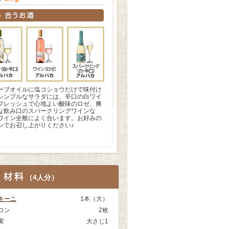
ーブオイルに塩コショウだけで味付け
シンプルなサラダには、辛口の白ワイ
フレッシュで心地よい酸味のロゼ、爽
な飲み口のスパークリングワインな
ワイン全般によく合います。お好みの
ンでお召し上がりください♪
（
4人分
）
キーニ
1本（大）
コン
2枚
実
大さじ1