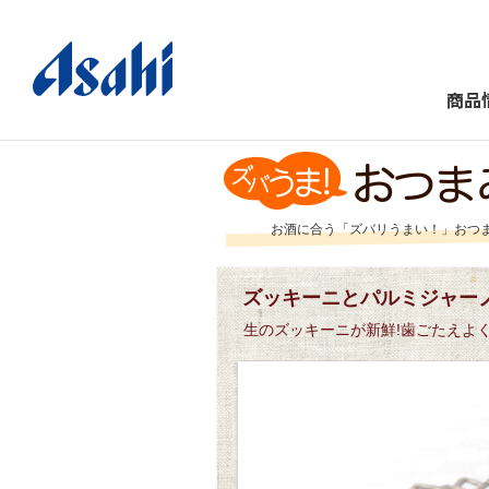
商品
お酒に合う「ズバリうまい！」おつ
ズッキーニとパルミジャー
生のズッキーニが新鮮!歯ごたえよ