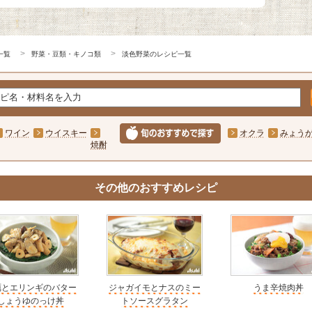
一覧
野菜・豆類・キノコ類
淡色野菜のレシピ一覧
ワイン
ウイスキー
オクラ
みょう
焼酎
その他のおすすめレシピ
蠣とエリンギのバター
ジャガイモとナスのミー
うま辛焼肉丼
しょうゆのっけ丼
トソースグラタン