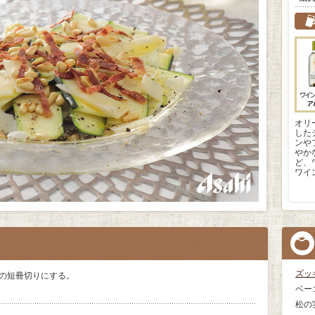
オリ
した
ンや
やか
ど、
ワイ
ズッ
幅の短冊切りにする。
ベー
松の