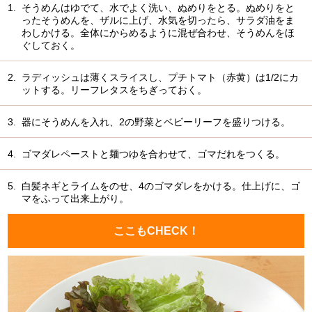
1.
そうめんはゆでて、水でよく洗い、ぬめりをとる。ぬめりをと
ったそうめんを、ザルに上げ、水気を切ったら、サラダ油をま
わしかける。全体にからめるように混ぜ合わせ、そうめんをほ
ぐしておく。
2.
ラディッシュは薄くスライスし、プチトマト（赤黄）は1/2にカ
ットする。リーフレタスをちぎっておく。
3.
器にそうめんを入れ、2の野菜とベビーリーフを盛りつける。
4.
ゴマダレペーストと麺つゆを合わせて、ゴマだれをつくる。
5.
白髪ネギとライムをのせ、4のゴマダレをかける。仕上げに、ゴ
マをふって出来上がり。
ここもCHECK！