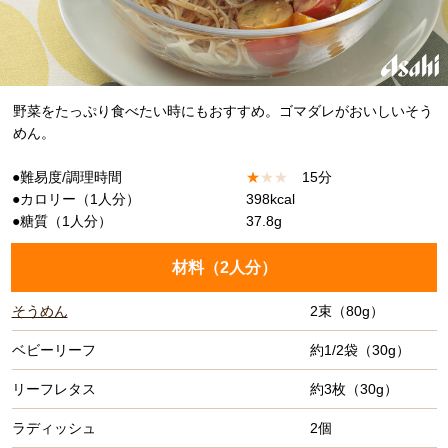
野菜をたっぷり食べたい時にもおすすめ。ゴマダレがおいしいそう
めん。
●難易度/調理時間
★
★
★
15分
●カロリー（1人分）
398kcal
●糖質（1人分）
37.8g
材料（
2人分
）
そうめん
2束（80g）
ベビーリーフ
約1/2袋（30g）
リーフレタス
約3枚（30g）
ラディッシュ
2個