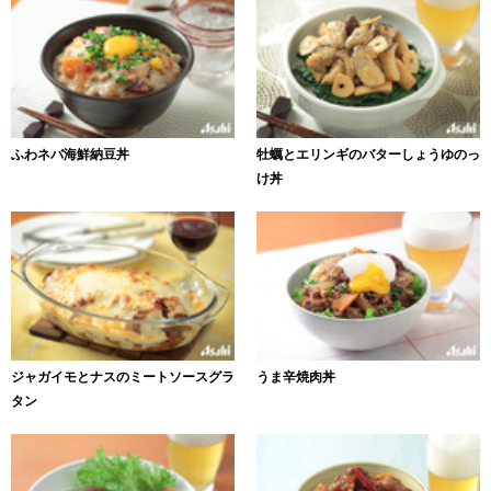
ふわネバ海鮮納豆丼
牡蠣とエリンギのバターしょうゆのっ
け丼
ジャガイモとナスのミートソースグラ
うま辛焼肉丼
タン