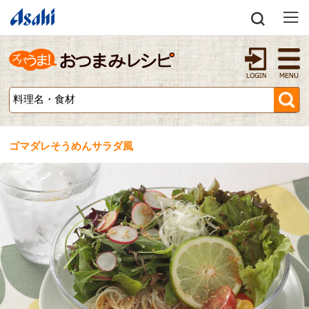
ゴマダレそうめんサラダ風