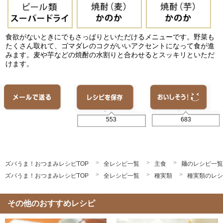
食欲がないときにでもさっぱりといただけるメニューです。野菜も
たくさん取れて、ゴマダレのコクがいいアクセントになって食が進
みます。麦や芋などの焼酎の水割りと合わせるとスッキリといただ
けます。
683
553
ズバうま！おつまみレシピTOP
全レシピ一覧
主食
麺のレシピ一覧
ズバうま！おつまみレシピTOP
全レシピ一覧
種実類
種実類のレシ
その他のおすすめレシピ