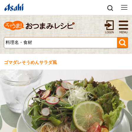
ゴマダレそうめんサラダ風