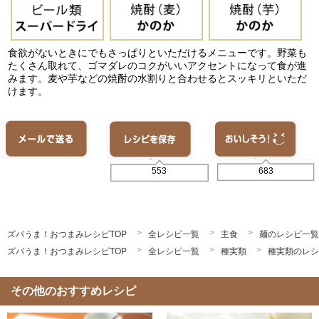
食欲がないときにでもさっぱりといただけるメニューです。野菜も
たくさん取れて、ゴマダレのコクがいいアクセントになって食が進
みます。麦や芋などの焼酎の水割りと合わせるとスッキリといただ
けます。
683
553
ズバうま！おつまみレシピTOP
全レシピ一覧
主食
麺のレシピ一覧
ズバうま！おつまみレシピTOP
全レシピ一覧
種実類
種実類のレシ
その他のおすすめレシピ