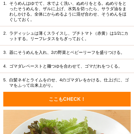
1.
そうめんはゆでて、水でよく洗い、ぬめりをとる。ぬめりをと
ったそうめんを、ザルに上げ、水気を切ったら、サラダ油をま
わしかける。全体にからめるように混ぜ合わせ、そうめんをほ
ぐしておく。
2.
ラディッシュは薄くスライスし、プチトマト（赤黄）は1/2にカ
ットする。リーフレタスをちぎっておく。
3.
器にそうめんを入れ、2の野菜とベビーリーフを盛りつける。
4.
ゴマダレペーストと麺つゆを合わせて、ゴマだれをつくる。
5.
白髪ネギとライムをのせ、4のゴマダレをかける。仕上げに、ゴ
マをふって出来上がり。
ここもCHECK！