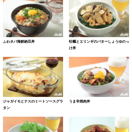
ふわネバ海鮮納豆丼
牡蠣とエリンギのバターしょうゆのっ
け丼
ジャガイモとナスのミートソースグラ
うま辛焼肉丼
タン