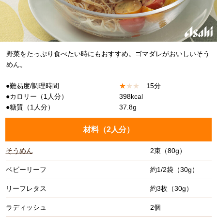
野菜をたっぷり食べたい時にもおすすめ。ゴマダレがおいしいそう
めん。
●難易度/調理時間
★
★
★
15分
●カロリー（1人分）
398kcal
●糖質（1人分）
37.8g
材料（
2人分
）
そうめん
2束（80g）
ベビーリーフ
約1/2袋（30g）
リーフレタス
約3枚（30g）
ラディッシュ
2個