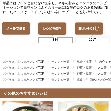
単品ではワインと合わない塩辛も、ネギの甘みとニンニクのコンビ
ネーションで白ワインによく合う一品に!塩辛のコクのある旨味が加
わったパスタは、ノドごしのよい辛口のビールとも好相性です。
1017
834
ズバうま！おつまみレシピTOP
全レシピ一覧
魚介・海藻
魚介：そ
ズバうま！おつまみレシピTOP
全レシピ一覧
野菜・豆類・キノコ類
ズバうま！おつまみレシピTOP
全レシピ一覧
野菜・豆類・キノコ類
ズバうま！おつまみレシピTOP
全レシピ一覧
主食
麺のレシピ一覧
その他のおすすめレシピ