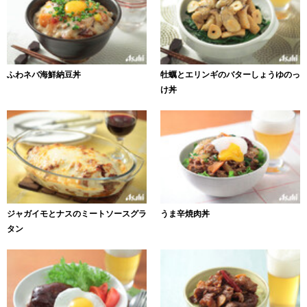
ふわネバ海鮮納豆丼
牡蠣とエリンギのバターしょうゆのっ
け丼
ジャガイモとナスのミートソースグラ
うま辛焼肉丼
タン