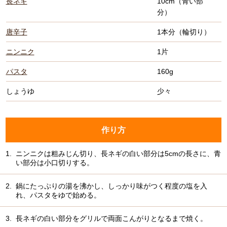
長ネギ
10cm（青い部
分）
唐辛子
1本分（輪切り）
ニンニク
1片
パスタ
160g
しょうゆ
少々
作り方
1.
ニンニクは粗みじん切り、長ネギの白い部分は5cmの長さに、青
い部分は小口切りする。
2.
鍋にたっぷりの湯を沸かし、しっかり味がつく程度の塩を入
れ、パスタをゆで始める。
3.
長ネギの白い部分をグリルで両面こんがりとなるまで焼く。