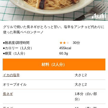
グリルで焼いた長ネギがとろっと甘い。塩辛をアンチョビ代わりに
使った和風ペペロンチーノ
●難易度/調理時間
★
★
★
30分
●カロリー（1人分）
455kcal
●糖質（1人分）
60.3g
材料（
2人分
）
イカの塩辛
大さじ2
オリーブオイル
大さじ2
長ネギ
1本分（白い部
分）