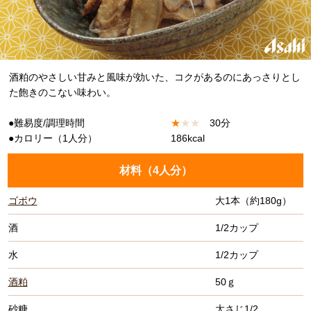
酒粕のやさしい甘みと風味が効いた、コクがあるのにあっさりとし
た飽きのこない味わい。
●難易度/調理時間
★
★
★
30分
●カロリー（1人分）
186kcal
材料（
4人分
）
ゴボウ
大1本（約180g）
酒
1/2カップ
水
1/2カップ
酒粕
50ｇ
砂糖
大さじ1/2