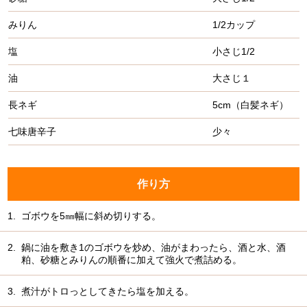
みりん
1/2カップ
塩
小さじ1/2
油
大さじ１
長ネギ
5cm（白髪ネギ）
七味唐辛子
少々
作り方
1.
ゴボウを5㎜幅に斜め切りする。
2.
鍋に油を敷き1のゴボウを炒め、油がまわったら、酒と水、酒
粕、砂糖とみりんの順番に加えて強火で煮詰める。
3.
煮汁がトロっとしてきたら塩を加える。