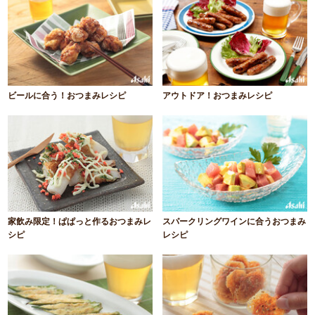
ビールに合う！おつまみレシピ
アウトドア！おつまみレシピ
家飲み限定！ぱぱっと作るおつまみレ
スパークリングワインに合うおつまみ
シピ
レシピ