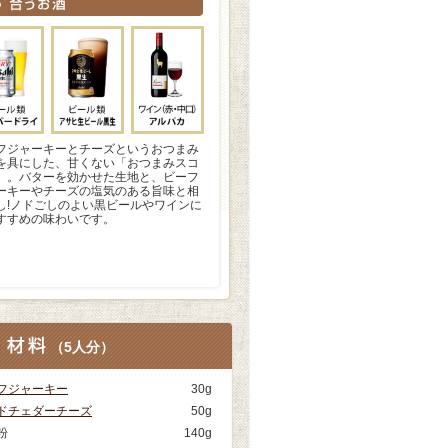
フジャーキーとチーズというおつまみ
を具にした、甘くない「おつまみスコ
」。バターを効かせた生地と、ビーフ
ーキーやチーズの塩気のある旨味と相
し!ノドごしのよい黒ビールやワインに
すすめの味わいです。
（
5人分
）
フジャーキー
30g
ドチェダーチーズ
50g
粉
140g