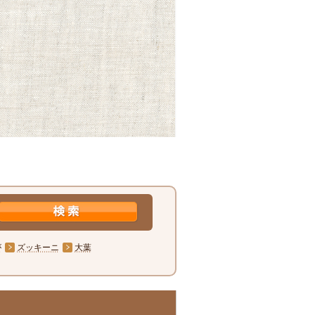
が
ズッキーニ
大葉