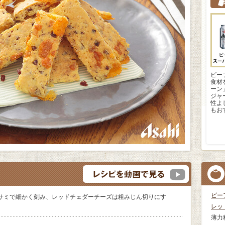
ビー
食材
ーン
ジャ
性よ
もお
ビー
サミで細かく刻み、レッドチェダーチーズは粗みじん切りにす
レッ
薄力