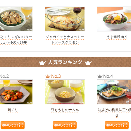
蠣とエリンギのバター
ジャガイモとナスのミー
うま辛焼肉丼
しょうゆのっけ丼
トソースグラタン
鶏チリ
豆もやしのナムル
油揚げの梅風味三つ
せ