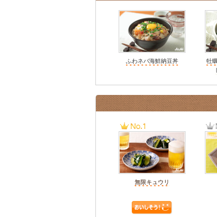
ふわネバ海鮮納豆丼
牡
無限キュウリ