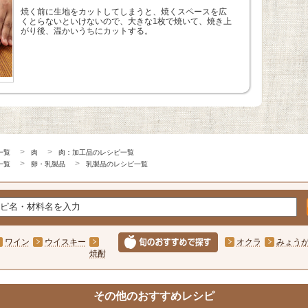
焼く前に生地をカットしてしまうと、焼くスペースを広
くとらないといけないので、大きな1枚で焼いて、焼き上
がり後、温かいうちにカットする。
一覧
肉
肉：加工品のレシピ一覧
一覧
卵・乳製品
乳製品のレシピ一覧
ワイン
ウイスキー
オクラ
みょう
焼酎
その他のおすすめレシピ