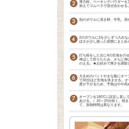
薄力粉、ベーキングパウダーを
加えてゴムベラで混ぜ合わせる
別のボウルに溶き卵、牛乳、溶
2のボウルに3を少しずつ入れ
ぽさが少し残った状態にまとめ
打ち粉をした台に4の生地をの
伸ばして折りたたみ、さらに伸ば
のえる。★お好みで厚さを調節
大きめのバットやまな板にオー
で30分ほど生地を休ませる。オ
度が下がるため、予熱はやや高
オーブンを180℃に設定し直
あける。）20～25分焼く。焼
て、加熱時間は異なります。