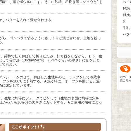
万能こし器でボウルにこす。そこに砂糖、粗挽き黒コショウと1を
ベー
。
砂糖
粗挽
かしバターを入れて混ぜ合わせる。
卵
牛乳
バタ
ながら、ゴムベラで切るようにさっくりと混ぜ合わせ、生地を粉っ
る。
せ、麺棒で軽く伸ばして折りたたみ、打ち粉をしながら、もう一度
して長方形（18cm×24cm）（5mmくらいの厚さ）に形をとと
してもよい。
ブンシートをのせて、伸ばした生地をのせ、ラップをして冷蔵庫
右の二
読み取
ーブンを200℃に予熱する。★焼く時に、オーブンを開けると温
めに設定しています。
して、生地に均等にフォークでピケして（生地の表面に均等に穴を
き上がったら16等分の大きさにカットする。★ご使用の機種によっ