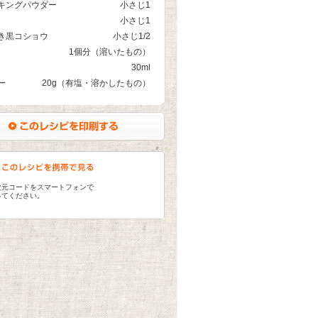
キングパウダー
小さじ1
小さじ1
き黒コショウ
小さじ1/2
1個分（溶いたもの）
30ml
ー
20g（有塩・溶かしたもの）
次元コードをスマートフォンで
ってください。