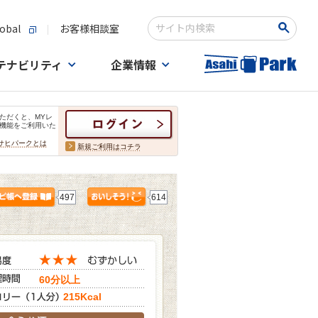
obal
お客様相談室
検索キーワード入力
テナビリティ
企業情報
ただくと、MYレ
機能をご利用いた
サヒパークとは
新規ご利用はコチラ
497
614
60分以上
215Kcal