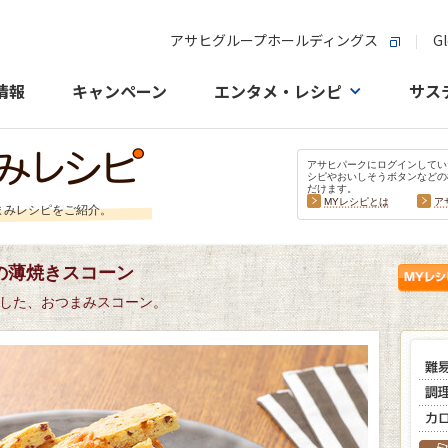
アサヒグループホールディングス
Gl
情報
キャンペーン
エンタメ・レシピ
サス
アサヒパークにログインしてい
シピやおいしそうボタンなどの
だけます。
MYレシピとは
ア
まみレシピをご紹介。
の薄焼きスコーン
した、おつまみスコーン。