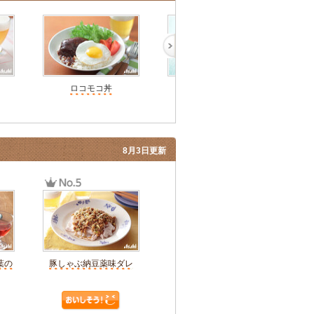
ロコモコ丼
牛すじ肉の甘辛煮丼
簡
8月3日更新
葉の
豚しゃぶ納豆薬味ダレ