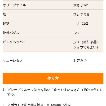
オリーブオイル
大さじ1/2
塩
ひとつまみ
砂糖
小さじ1/2
乾燥バジル
少々
ピンクペッパー
少々（粗引き黒コ
ショウでもよい）
サニーレタス
お好みで
作り方
1.
グレープフルーツは皮を除いて食べやすい大きさ（約2cm角）に
切る。
2.
アボカドは皮と種を除き、約1cm角に切る。