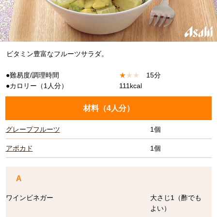
ビタミン豊富なフルーツサラダ。
●難易度/調理時間
★
★
★
15分
●カロリー（1人分）
111kcal
材料（
4人分
）
グレープフルーツ
1個
アボカド
1個
A
ワインビネガー
大さじ1（酢でも
よい）