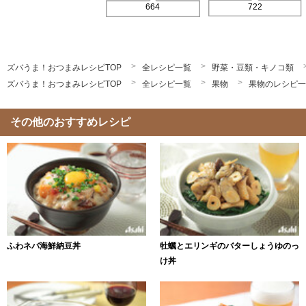
722
664
ズバうま！おつまみレシピTOP
全レシピ一覧
野菜・豆類・キノコ類
ズバうま！おつまみレシピTOP
全レシピ一覧
果物
果物のレシピ一
その他のおすすめレシピ
ふわネバ海鮮納豆丼
牡蠣とエリンギのバターしょうゆのっ
け丼