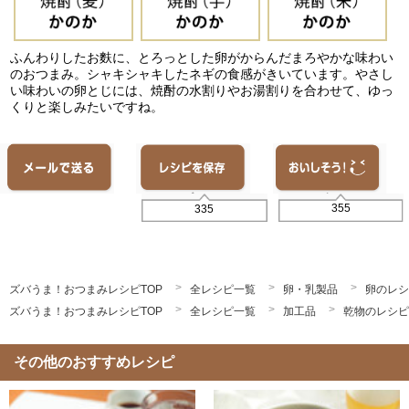
ふんわりしたお麩に、とろっとした卵がからんだまろやかな味わい
のおつまみ。シャキシャキしたネギの食感がきいています。やさし
い味わいの卵とじには、焼酎の水割りやお湯割りを合わせて、ゆっ
くりと楽しみたいですね。
355
335
ズバうま！おつまみレシピTOP
全レシピ一覧
卵・乳製品
卵のレシ
ズバうま！おつまみレシピTOP
全レシピ一覧
加工品
乾物のレシピ
その他のおすすめレシピ