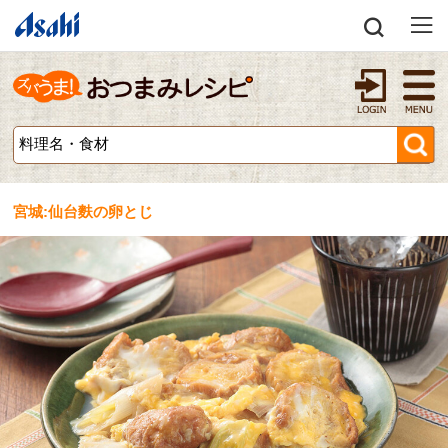
宮城:仙台麩の卵とじ