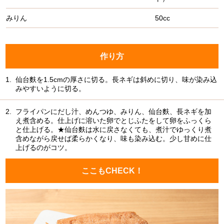
みりん
50cc
作り方
1.
仙台麩を1.5cmの厚さに切る。長ネギは斜めに切り、味が染み込
みやすいように切る。
2.
フライパンにだし汁、めんつゆ、みりん、仙台麩、長ネギを加
え煮含める。仕上げに溶いた卵でとじふたをして卵をふっくら
と仕上げる。★仙台麩は水に戻さなくても、煮汁でゆっくり煮
含めながら戻せば柔らかくなり、味も染み込む。少し甘めに仕
上げるのがコツ。
ここもCHECK！