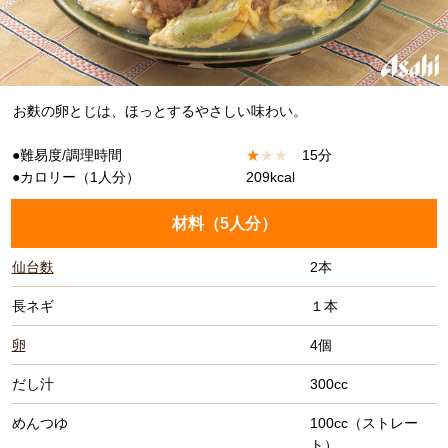
お麩の卵とじは、ほっとするやさしい味わい。
●難易度/調理時間
★
★
★
15分
●カロリー（1人分）
209kcal
材料（
5人分
）
仙台麩
2本
長ネギ
１本
卵
4個
だし汁
300cc
めんつゆ
100cc（ストレー
ト）