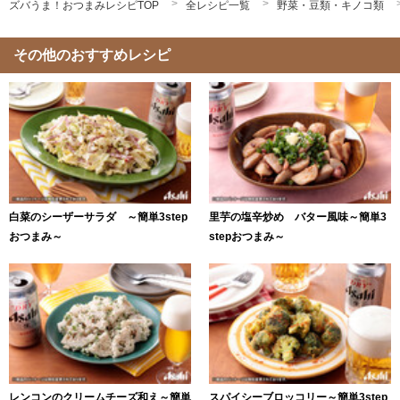
ズバうま！おつまみレシピTOP
全レシピ一覧
野菜・豆類・キノコ類
その他のおすすめレシピ
白菜のシーザーサラダ ～簡単3step
里芋の塩辛炒め バター風味～簡単3
おつまみ～
stepおつまみ～
レンコンのクリームチーズ和え～簡単
スパイシーブロッコリー～簡単3step