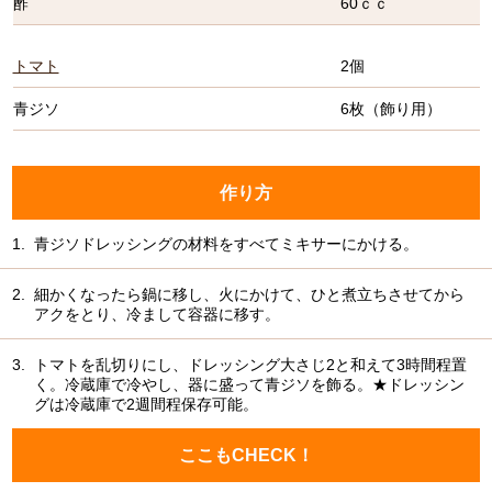
酢
60ｃｃ
トマト
2個
青ジソ
6枚（飾り用）
作り方
1.
青ジソドレッシングの材料をすべてミキサーにかける。
2.
細かくなったら鍋に移し、火にかけて、ひと煮立ちさせてから
アクをとり、冷まして容器に移す。
3.
トマトを乱切りにし、ドレッシング大さじ2と和えて3時間程置
く。冷蔵庫で冷やし、器に盛って青ジソを飾る。★ドレッシン
グは冷蔵庫で2週間程保存可能。
ここもCHECK！