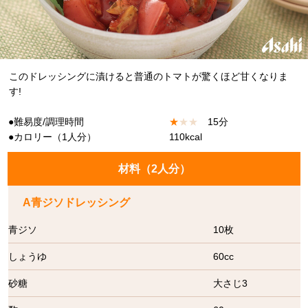
このドレッシングに漬けると普通のトマトが驚くほど甘くなりま
す!
●難易度/調理時間
★
★
★
15分
●カロリー（1人分）
110kcal
材料（
2人分
）
A青ジソドレッシング
青ジソ
10枚
しょうゆ
60cc
砂糖
大さじ3