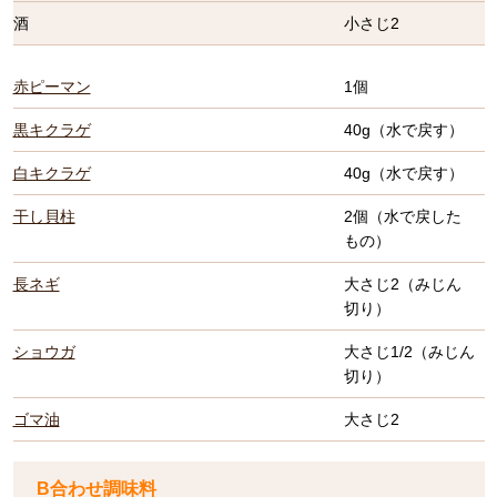
酒
小さじ2
赤ピーマン
1個
黒キクラゲ
40g（水で戻す）
白キクラゲ
40g（水で戻す）
干し貝柱
2個（水で戻した
もの）
長ネギ
大さじ2（みじん
切り）
ショウガ
大さじ1/2（みじん
切り）
ゴマ油
大さじ2
B合わせ調味料