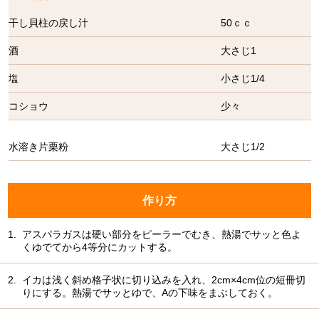
干し貝柱の戻し汁
50ｃｃ
酒
大さじ1
塩
小さじ1/4
コショウ
少々
水溶き片栗粉
大さじ1/2
作り方
1.
アスパラガスは硬い部分をピーラーでむき、熱湯でサッと色よ
くゆでてから4等分にカットする。
2.
イカは浅く斜め格子状に切り込みを入れ、2cm×4cm位の短冊切
りにする。熱湯でサッとゆで、Aの下味をまぶしておく。