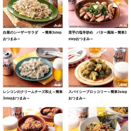
白菜のシーザーサラダ ～簡単3step
里芋の塩辛炒め バター風味～簡単3
おつまみ～
stepおつまみ～
レンコンのクリームチーズ和え～簡単
スパイシーブロッコリー～簡単3step
3stepおつまみ～
おつまみ～