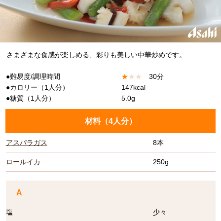
さまざまな食感が楽しめる、彩りも美しい中華炒めです。
●難易度/調理時間
★
★
★
30分
●カロリー（1人分）
147kcal
●糖質（1人分）
5.0g
材料（
4人分
）
アスパラガス
8本
ロールイカ
250g
A
塩
少々