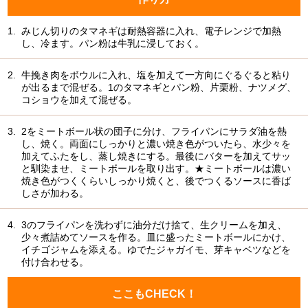
1.
みじん切りのタマネギは耐熱容器に入れ、電子レンジで加熱
し、冷ます。パン粉は牛乳に浸しておく。
2.
牛挽き肉をボウルに入れ、塩を加えて一方向にぐるぐると粘り
が出るまで混ぜる。1のタマネギとパン粉、片栗粉、ナツメグ、
コショウを加えて混ぜる。
3.
2をミートボール状の団子に分け、フライパンにサラダ油を熱
し、焼く。両面にしっかりと濃い焼き色がついたら、水少々を
加えてふたをし、蒸し焼きにする。最後にバターを加えてサッ
と馴染ませ、ミートボールを取り出す。★ミートボールは濃い
焼き色がつくくらいしっかり焼くと、後でつくるソースに香ば
しさが加わる。
4.
3のフライパンを洗わずに油分だけ捨て、生クリームを加え、
少々煮詰めてソースを作る。皿に盛ったミートボールにかけ、
イチゴジャムを添える。ゆでたジャガイモ、芽キャベツなどを
付け合わせる。
ここもCHECK！