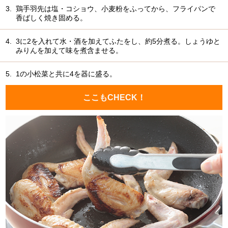
3.
鶏手羽先は塩・コショウ、小麦粉をふってから、フライパンで
香ばしく焼き固める。
4.
3に2を入れて水・酒を加えてふたをし、約5分煮る。しょうゆと
みりんを加えて味を煮含ませる。
5.
1の小松菜と共に4を器に盛る。
ここもCHECK！