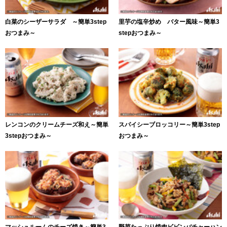
白菜のシーザーサラダ ～簡単3step
里芋の塩辛炒め バター風味～簡単3
おつまみ～
stepおつまみ～
レンコンのクリームチーズ和え～簡単
スパイシーブロッコリー～簡単3step
3stepおつまみ～
おつまみ～