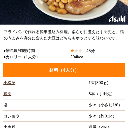
フライパンで作れる簡単煮込み料理。柔らかに煮えた手羽先と、鶏
のうまみを存分に含んだ大豆はどちらもホッとする味わいです。
●難易度/調理時間
★
★
★
45分
●カロリー（1人分）
294kcal
材料（
4人分
）
小松菜
1束(300ｇ)
鶏肉
8本（手羽先）
塩
少々（小さじ1/6）
コショウ
少々（約0.1g）
小麦粉
適量（20g）