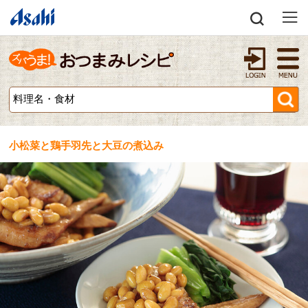
小松菜と鶏手羽先と大豆の煮込み