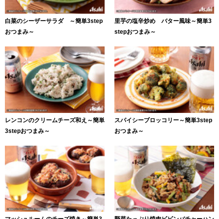
白菜のシーザーサラダ ～簡単3step
里芋の塩辛炒め バター風味～簡単3
おつまみ～
stepおつまみ～
レンコンのクリームチーズ和え～簡単
スパイシーブロッコリー～簡単3step
3stepおつまみ～
おつまみ～