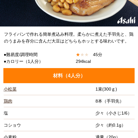
フライパンで作れる簡単煮込み料理。柔らかに煮えた手羽先と、鶏
のうまみを存分に含んだ大豆はどちらもホッとする味わいです。
●難易度/調理時間
★
★
★
45分
●カロリー（1人分）
294kcal
材料（
4人分
）
小松菜
1束(300ｇ)
鶏肉
8本（手羽先）
塩
少々（小さじ1/6）
コショウ
少々（約0.1g）
小麦粉
適量（20g）