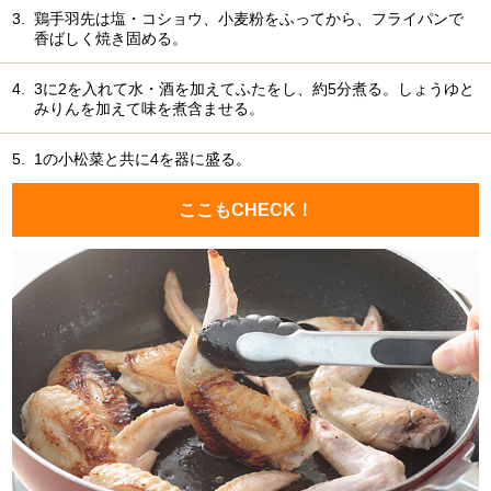
3.
鶏手羽先は塩・コショウ、小麦粉をふってから、フライパンで
香ばしく焼き固める。
4.
3に2を入れて水・酒を加えてふたをし、約5分煮る。しょうゆと
みりんを加えて味を煮含ませる。
5.
1の小松菜と共に4を器に盛る。
ここもCHECK！