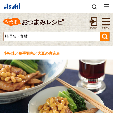
小松菜と鶏手羽先と大豆の煮込み