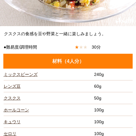
クスクスの食感を豆や野菜と一緒に楽しみましょう。
●難易度/調理時間
★
★
★
30分
材料（
4人分
）
ミックスビーンズ
240g
レンズ豆
60g
クスクス
50g
ホールコーン
100g
キュウリ
100g
セロリ
100g