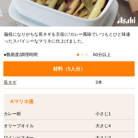
脇役になりがちな長ネギを主役に!カレー風味でいつもとひと味違
ったスパイシーなマリネに仕上げました。
●難易度/調理時間
★
★
★
60分以上
材料（
5人分
）
長ネギ
3本
Aマリネ液
カレー粉
小さじ1
オリーブオイル
大さじ4
ワインビネガー
大さじ2