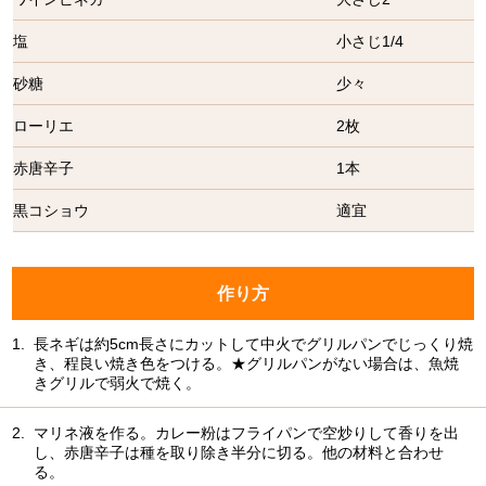
塩
小さじ1/4
砂糖
少々
ローリエ
2枚
赤唐辛子
1本
黒コショウ
適宜
作り方
1.
長ネギは約5cm長さにカットして中火でグリルパンでじっくり焼
き、程良い焼き色をつける。★グリルパンがない場合は、魚焼
きグリルで弱火で焼く。
2.
マリネ液を作る。カレー粉はフライパンで空炒りして香りを出
し、赤唐辛子は種を取り除き半分に切る。他の材料と合わせ
る。