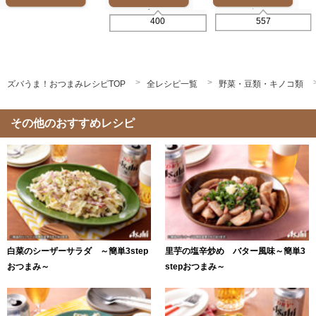
557
400
ズバうま！おつまみレシピTOP
全レシピ一覧
野菜・豆類・キノコ類
その他のおすすめレシピ
白菜のシーザーサラダ ～簡単3step
里芋の塩辛炒め バター風味～簡単3
おつまみ～
stepおつまみ～