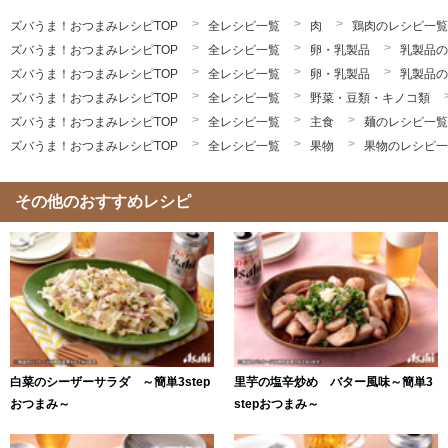
ズバうま！おつまみレシピTOP
全レシピ一覧
肉
鶏肉のレシピ一覧
ズバうま！おつまみレシピTOP
全レシピ一覧
卵・乳製品
乳製品の
ズバうま！おつまみレシピTOP
全レシピ一覧
卵・乳製品
乳製品の
ズバうま！おつまみレシピTOP
全レシピ一覧
野菜・豆類・キノコ類
ズバうま！おつまみレシピTOP
全レシピ一覧
主食
麺のレシピ一覧
ズバうま！おつまみレシピTOP
全レシピ一覧
果物
果物のレシピ一
その他のおすすめレシピ
白菜のシーザーサラダ ～簡単3step
里芋の塩辛炒め バター風味～簡単3
おつまみ～
stepおつまみ～