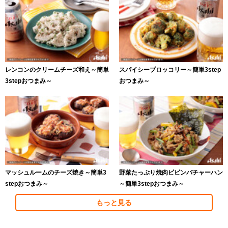
レンコンのクリームチーズ和え～簡単
スパイシーブロッコリー～簡単3step
3stepおつまみ～
おつまみ～
マッシュルームのチーズ焼き～簡単3
野菜たっぷり焼肉ビビンバチャーハン
stepおつまみ～
～簡単3stepおつまみ～
もっと見る