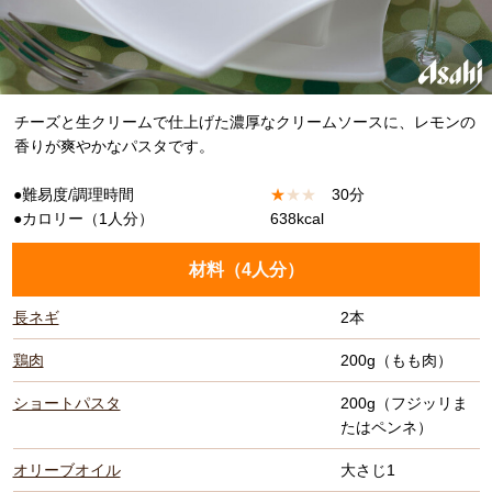
チーズと生クリームで仕上げた濃厚なクリームソースに、レモンの
香りが爽やかなパスタです。
●難易度/調理時間
★
★
★
30分
●カロリー（1人分）
638kcal
材料（
4人分
）
長ネギ
2本
鶏肉
200g（もも肉）
ショートパスタ
200g（フジッリま
たはペンネ）
オリーブオイル
大さじ1