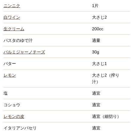
ニンニク
1片
白ワイン
大さじ2
生クリーム
200cc
パスタのゆで汁
適量
パルミジャーノチーズ
30g
バター
大さじ1
レモン
大さじ2（搾り
汁）
塩
適宜
コショウ
適宜
レモンの皮
適宜（細切り）
イタリアンパセリ
適宜