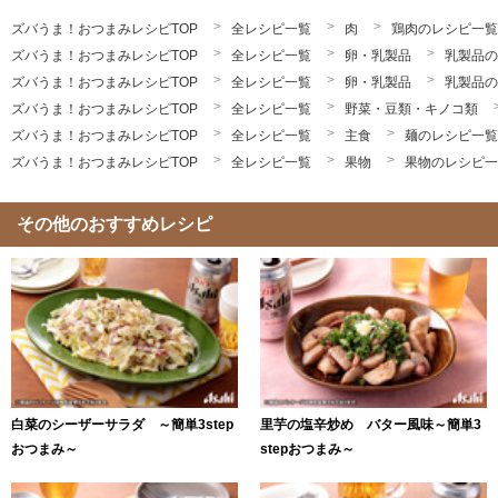
ズバうま！おつまみレシピTOP
全レシピ一覧
肉
鶏肉のレシピ一覧
ズバうま！おつまみレシピTOP
全レシピ一覧
卵・乳製品
乳製品の
ズバうま！おつまみレシピTOP
全レシピ一覧
卵・乳製品
乳製品の
ズバうま！おつまみレシピTOP
全レシピ一覧
野菜・豆類・キノコ類
ズバうま！おつまみレシピTOP
全レシピ一覧
主食
麺のレシピ一覧
ズバうま！おつまみレシピTOP
全レシピ一覧
果物
果物のレシピ一
その他のおすすめレシピ
白菜のシーザーサラダ ～簡単3step
里芋の塩辛炒め バター風味～簡単3
おつまみ～
stepおつまみ～