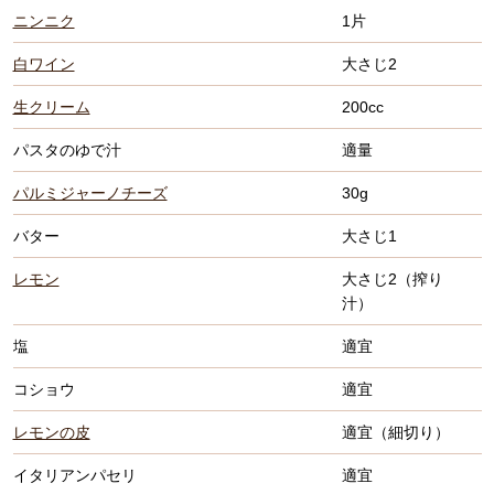
ニンニク
1片
白ワイン
大さじ2
生クリーム
200cc
パスタのゆで汁
適量
パルミジャーノチーズ
30g
バター
大さじ1
レモン
大さじ2（搾り
汁）
塩
適宜
コショウ
適宜
レモンの皮
適宜（細切り）
イタリアンパセリ
適宜