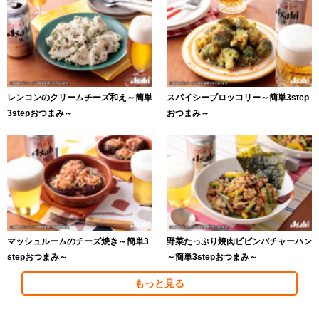
レンコンのクリームチーズ和え～簡単
スパイシーブロッコリー～簡単3step
3stepおつまみ～
おつまみ～
マッシュルームのチーズ焼き～簡単3
野菜たっぷり焼肉ビビンバチャーハン
stepおつまみ～
～簡単3stepおつまみ～
もっと見る