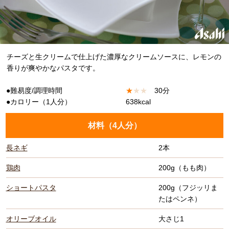
チーズと生クリームで仕上げた濃厚なクリームソースに、レモンの
香りが爽やかなパスタです。
●難易度/調理時間
★
★
★
30分
●カロリー（1人分）
638kcal
材料（
4人分
）
長ネギ
2本
鶏肉
200g（もも肉）
ショートパスタ
200g（フジッリま
たはペンネ）
オリーブオイル
大さじ1