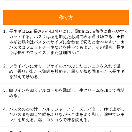
作り方
1.
長ネギは1cm長さの小口切りにし、鶏肉は2cm角位に食べやすく
カットする。パスタは塩を加えたお湯で表示通りゆでる。★長
ネギと鶏肉はパスタのサイズに合わせて切ると食べやすい。★
パスタはフェットチーネなどを使ってもよい。その場合、長ネ
ギは長めのスライス、または細切りに。
2.
フライパンにオリーブオイルとつぶしたニンニクを入れて温
め、香りが出たら鶏肉を炒める。周りが焼き固まったら長ネギ
を加えて炒める。
3.
白ワインを加えアルコールを飛ばし、生クリームを加えて煮詰
める。
4.
パスタのゆで汁、パルミジャーノチーズ、バター、ゆで上がっ
たパスタを加えて鍋をふりながら全体をよく和え、途中でレモ
ン汁を加える。塩、コショウで味を調える。