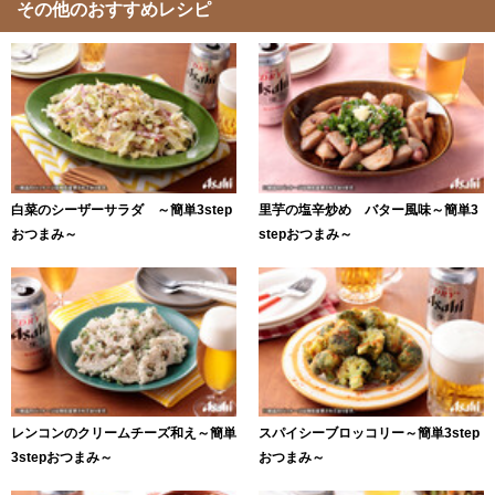
その他のおすすめレシピ
白菜のシーザーサラダ ～簡単3step
里芋の塩辛炒め バター風味～簡単3
おつまみ～
stepおつまみ～
レンコンのクリームチーズ和え～簡単
スパイシーブロッコリー～簡単3step
3stepおつまみ～
おつまみ～