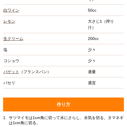
白ワイン
50cc
レモン
大さじ1（搾り
汁）
生クリーム
200cc
塩
少々
コショウ
少々
バゲット
（フランスパン）
適量
パセリ
適宜
作り方
1.
サツマイモは1cm角に切って水にさらし、水気を切る。タマネギ
は1cm角に切る。