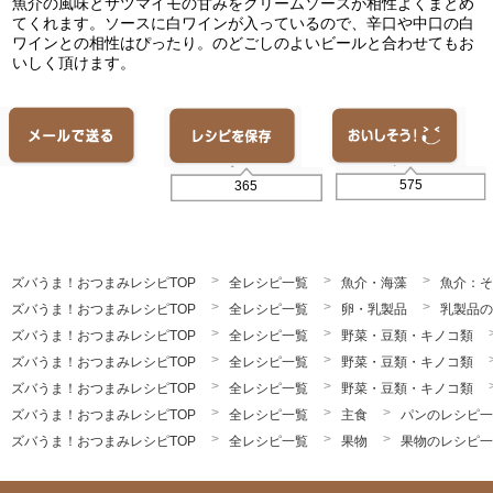
魚介の風味とサツマイモの甘みをクリームソースが相性よくまとめ
てくれます。ソースに白ワインが入っているので、辛口や中口の白
ワインとの相性はぴったり。のどごしのよいビールと合わせてもお
いしく頂けます。
575
365
ズバうま！おつまみレシピTOP
全レシピ一覧
魚介・海藻
魚介：そ
ズバうま！おつまみレシピTOP
全レシピ一覧
卵・乳製品
乳製品の
ズバうま！おつまみレシピTOP
全レシピ一覧
野菜・豆類・キノコ類
ズバうま！おつまみレシピTOP
全レシピ一覧
野菜・豆類・キノコ類
ズバうま！おつまみレシピTOP
全レシピ一覧
野菜・豆類・キノコ類
ズバうま！おつまみレシピTOP
全レシピ一覧
主食
パンのレシピ一
ズバうま！おつまみレシピTOP
全レシピ一覧
果物
果物のレシピ一