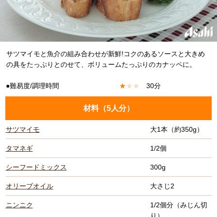
サツマイモと魚介の組み合わせが新鮮!コクのあるソースと大きめ
の具をたっぷりとのせて、ボリュームたっぷりのカナッペに。
●難易度/調理時間
★
★
★
30分
材料（
5人分
）
サツマイモ
大1本（約350g）
タマネギ
1/2個
シーフードミックス
300g
オリーブオイル
大さじ2
ニンニク
1/2個分（みじん切
り）