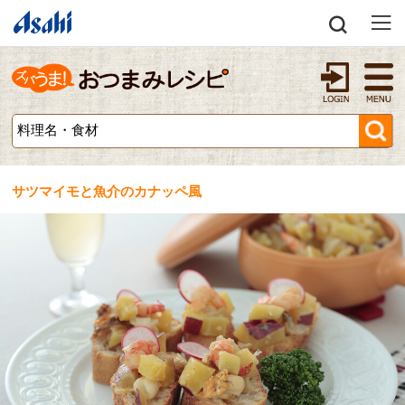
サツマイモと魚介のカナッペ風