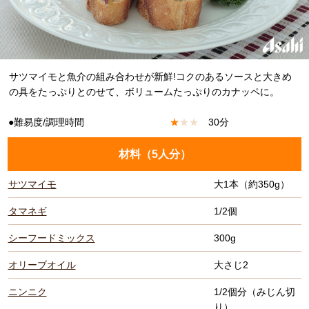
サツマイモと魚介の組み合わせが新鮮!コクのあるソースと大きめ
の具をたっぷりとのせて、ボリュームたっぷりのカナッペに。
●難易度/調理時間
★
★
★
30分
材料（
5人分
）
サツマイモ
大1本（約350g）
タマネギ
1/2個
シーフードミックス
300g
オリーブオイル
大さじ2
ニンニク
1/2個分（みじん切
り）