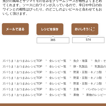
魚介の風味とサツマイモの甘みをクリームソースが相性よくまとめ
てくれます。ソースに白ワインが入っているので、辛口や中口の白
ワインとの相性はぴったり。のどごしのよいビールと合わせてもお
いしく頂けます。
574
365
ズバうま！おつまみレシピTOP
全レシピ一覧
魚介・海藻
魚介：そ
ズバうま！おつまみレシピTOP
全レシピ一覧
卵・乳製品
乳製品の
ズバうま！おつまみレシピTOP
全レシピ一覧
野菜・豆類・キノコ類
ズバうま！おつまみレシピTOP
全レシピ一覧
野菜・豆類・キノコ類
ズバうま！おつまみレシピTOP
全レシピ一覧
野菜・豆類・キノコ類
ズバうま！おつまみレシピTOP
全レシピ一覧
主食
パンのレシピ一
ズバうま！おつまみレシピTOP
全レシピ一覧
果物
果物のレシピ一