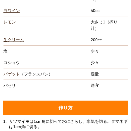
白ワイン
50cc
レモン
大さじ1（搾り
汁）
生クリーム
200cc
塩
少々
コショウ
少々
バゲット
（フランスパン）
適量
パセリ
適宜
作り方
1.
サツマイモは1cm角に切って水にさらし、水気を切る。タマネギ
は1cm角に切る。