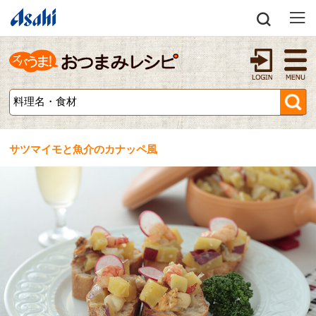
サツマイモと魚介のカナッペ風