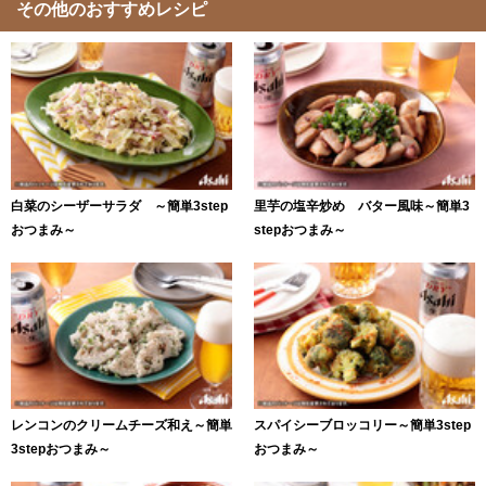
その他のおすすめレシピ
白菜のシーザーサラダ ～簡単3step
里芋の塩辛炒め バター風味～簡単3
おつまみ～
stepおつまみ～
レンコンのクリームチーズ和え～簡単
スパイシーブロッコリー～簡単3step
3stepおつまみ～
おつまみ～