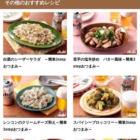
その他のおすすめレシピ
白菜のシーザーサラダ ～簡単3step
里芋の塩辛炒め バター風味～簡単3
おつまみ～
stepおつまみ～
レンコンのクリームチーズ和え～簡単
スパイシーブロッコリー～簡単3step
3stepおつまみ～
おつまみ～