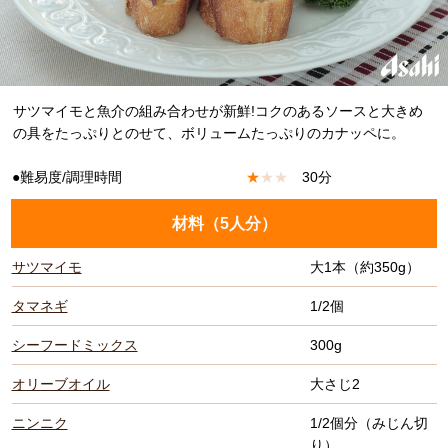
サツマイモと魚介の組み合わせが新鮮!コクのあるソースと大きめ
の具をたっぷりとのせて、ボリュームたっぷりのカナッペに。
●難易度/調理時間
★
★
★
30分
材料（
5人分
）
サツマイモ
大1本（約350g）
タマネギ
1/2個
シーフードミックス
300g
オリーブオイル
大さじ2
ニンニク
1/2個分（みじん切
り）