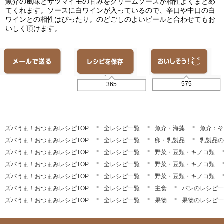
魚介の風味とサツマイモの甘みをクリームソースが相性よくまとめ
てくれます。ソースに白ワインが入っているので、辛口や中口の白
ワインとの相性はぴったり。のどごしのよいビールと合わせてもお
いしく頂けます。
575
365
ズバうま！おつまみレシピTOP
全レシピ一覧
魚介・海藻
魚介：そ
ズバうま！おつまみレシピTOP
全レシピ一覧
卵・乳製品
乳製品の
ズバうま！おつまみレシピTOP
全レシピ一覧
野菜・豆類・キノコ類
ズバうま！おつまみレシピTOP
全レシピ一覧
野菜・豆類・キノコ類
ズバうま！おつまみレシピTOP
全レシピ一覧
野菜・豆類・キノコ類
ズバうま！おつまみレシピTOP
全レシピ一覧
主食
パンのレシピ一
ズバうま！おつまみレシピTOP
全レシピ一覧
果物
果物のレシピ一