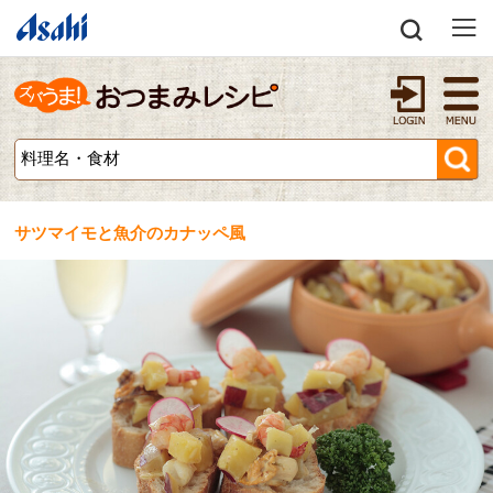
サツマイモと魚介のカナッペ風