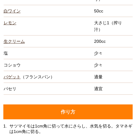
白ワイン
50cc
レモン
大さじ1（搾り
汁）
生クリーム
200cc
塩
少々
コショウ
少々
バゲット
（フランスパン）
適量
パセリ
適宜
作り方
1.
サツマイモは1cm角に切って水にさらし、水気を切る。タマネギ
は1cm角に切る。