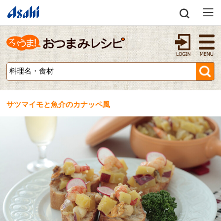
サツマイモと魚介のカナッペ風