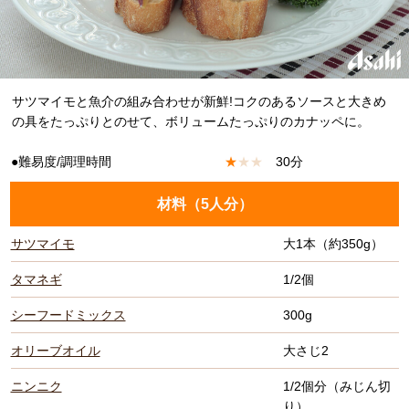
サツマイモと魚介の組み合わせが新鮮!コクのあるソースと大きめ
の具をたっぷりとのせて、ボリュームたっぷりのカナッペに。
●難易度/調理時間
★
★
★
30分
材料（
5人分
）
サツマイモ
大1本（約350g）
タマネギ
1/2個
シーフードミックス
300g
オリーブオイル
大さじ2
ニンニク
1/2個分（みじん切
り）