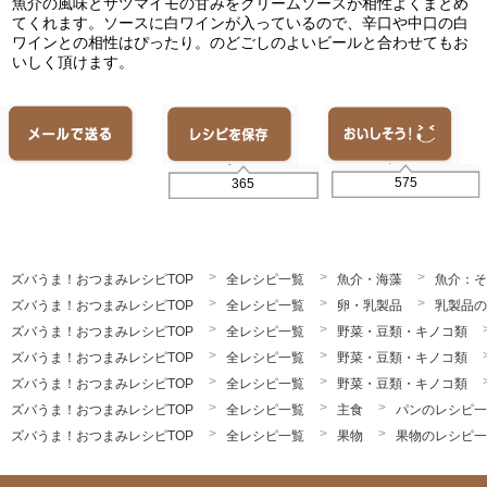
魚介の風味とサツマイモの甘みをクリームソースが相性よくまとめ
てくれます。ソースに白ワインが入っているので、辛口や中口の白
ワインとの相性はぴったり。のどごしのよいビールと合わせてもお
いしく頂けます。
575
365
ズバうま！おつまみレシピTOP
全レシピ一覧
魚介・海藻
魚介：そ
ズバうま！おつまみレシピTOP
全レシピ一覧
卵・乳製品
乳製品の
ズバうま！おつまみレシピTOP
全レシピ一覧
野菜・豆類・キノコ類
ズバうま！おつまみレシピTOP
全レシピ一覧
野菜・豆類・キノコ類
ズバうま！おつまみレシピTOP
全レシピ一覧
野菜・豆類・キノコ類
ズバうま！おつまみレシピTOP
全レシピ一覧
主食
パンのレシピ一
ズバうま！おつまみレシピTOP
全レシピ一覧
果物
果物のレシピ一