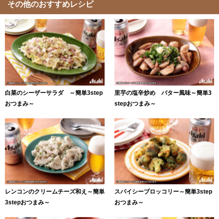
その他のおすすめレシピ
白菜のシーザーサラダ ～簡単3step
里芋の塩辛炒め バター風味～簡単3
おつまみ～
stepおつまみ～
レンコンのクリームチーズ和え～簡単
スパイシーブロッコリー～簡単3step
3stepおつまみ～
おつまみ～