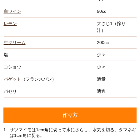
白ワイン
50cc
レモン
大さじ1（搾り
汁）
生クリーム
200cc
塩
少々
コショウ
少々
バゲット
（フランスパン）
適量
パセリ
適宜
作り方
1.
サツマイモは1cm角に切って水にさらし、水気を切る。タマネギ
は1cm角に切る。