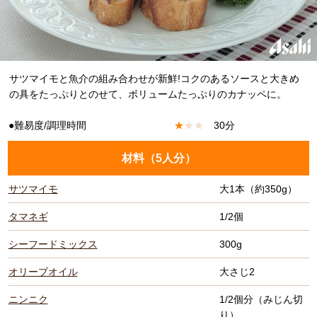
サツマイモと魚介の組み合わせが新鮮!コクのあるソースと大きめ
の具をたっぷりとのせて、ボリュームたっぷりのカナッペに。
●難易度/調理時間
★
★
★
30分
材料（
5人分
）
サツマイモ
大1本（約350g）
タマネギ
1/2個
シーフードミックス
300g
オリーブオイル
大さじ2
ニンニク
1/2個分（みじん切
り）