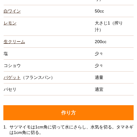
白ワイン
50cc
レモン
大さじ1（搾り
汁）
生クリーム
200cc
塩
少々
コショウ
少々
バゲット
（フランスパン）
適量
パセリ
適宜
作り方
1.
サツマイモは1cm角に切って水にさらし、水気を切る。タマネギ
は1cm角に切る。