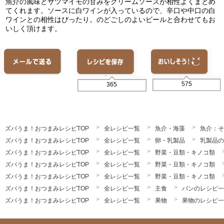
魚介の風味とサツマイモの甘みをクリームソースが相性よくまとめ
てくれます。ソースに白ワインが入っているので、辛口や中口の白
ワインとの相性はぴったり。のどごしのよいビールと合わせてもお
いしく頂けます。
575
365
ズバうま！おつまみレシピTOP
全レシピ一覧
魚介・海藻
魚介：そ
ズバうま！おつまみレシピTOP
全レシピ一覧
卵・乳製品
乳製品の
ズバうま！おつまみレシピTOP
全レシピ一覧
野菜・豆類・キノコ類
ズバうま！おつまみレシピTOP
全レシピ一覧
野菜・豆類・キノコ類
ズバうま！おつまみレシピTOP
全レシピ一覧
野菜・豆類・キノコ類
ズバうま！おつまみレシピTOP
全レシピ一覧
主食
パンのレシピ一
ズバうま！おつまみレシピTOP
全レシピ一覧
果物
果物のレシピ一