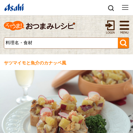
サツマイモと魚介のカナッペ風