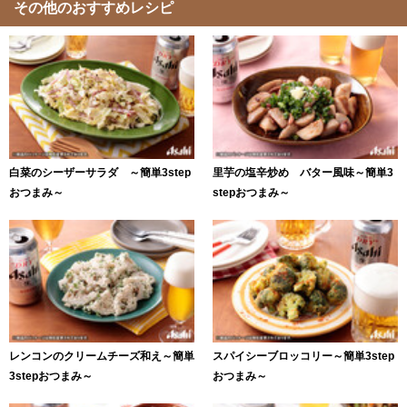
その他のおすすめレシピ
白菜のシーザーサラダ ～簡単3step
里芋の塩辛炒め バター風味～簡単3
おつまみ～
stepおつまみ～
レンコンのクリームチーズ和え～簡単
スパイシーブロッコリー～簡単3step
3stepおつまみ～
おつまみ～