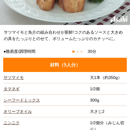
サツマイモと魚介の組み合わせが新鮮!コクのあるソースと大きめ
の具をたっぷりとのせて、ボリュームたっぷりのカナッペに。
●難易度/調理時間
★
★
★
30分
材料（
5人分
）
サツマイモ
大1本（約350g）
タマネギ
1/2個
シーフードミックス
300g
オリーブオイル
大さじ2
ニンニク
1/2個分（みじん切
り）