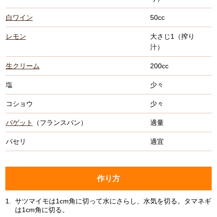
白ワイン
50cc
レモン
大さじ1（搾り
汁）
生クリーム
200cc
塩
少々
コショウ
少々
バゲット
（フランスパン）
適量
パセリ
適宜
作り方
1.
サツマイモは1cm角に切って水にさらし、水気を切る。タマネギ
は1cm角に切る。