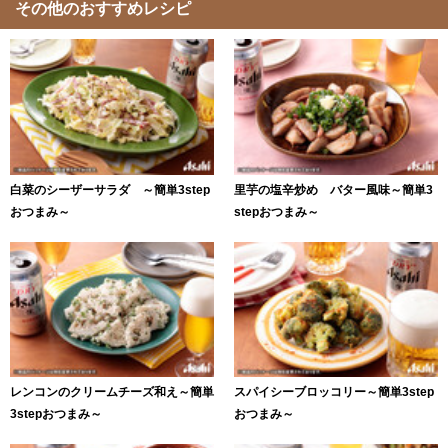
その他のおすすめレシピ
白菜のシーザーサラダ ～簡単3step
里芋の塩辛炒め バター風味～簡単3
おつまみ～
stepおつまみ～
レンコンのクリームチーズ和え～簡単
スパイシーブロッコリー～簡単3step
3stepおつまみ～
おつまみ～