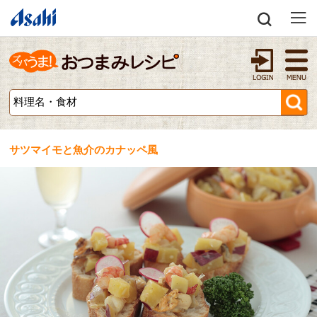
サツマイモと魚介のカナッペ風