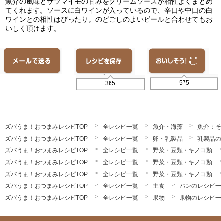
魚介の風味とサツマイモの甘みをクリームソースが相性よくまとめ
てくれます。ソースに白ワインが入っているので、辛口や中口の白
ワインとの相性はぴったり。のどごしのよいビールと合わせてもお
いしく頂けます。
575
365
ズバうま！おつまみレシピTOP
全レシピ一覧
魚介・海藻
魚介：そ
ズバうま！おつまみレシピTOP
全レシピ一覧
卵・乳製品
乳製品の
ズバうま！おつまみレシピTOP
全レシピ一覧
野菜・豆類・キノコ類
ズバうま！おつまみレシピTOP
全レシピ一覧
野菜・豆類・キノコ類
ズバうま！おつまみレシピTOP
全レシピ一覧
野菜・豆類・キノコ類
ズバうま！おつまみレシピTOP
全レシピ一覧
主食
パンのレシピ一
ズバうま！おつまみレシピTOP
全レシピ一覧
果物
果物のレシピ一