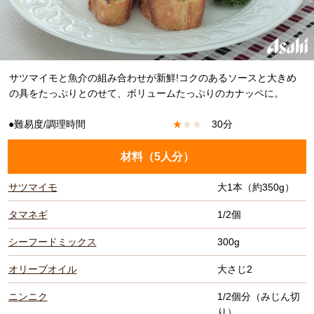
サツマイモと魚介の組み合わせが新鮮!コクのあるソースと大きめ
の具をたっぷりとのせて、ボリュームたっぷりのカナッペに。
●難易度/調理時間
★
★
★
30分
材料（
5人分
）
サツマイモ
大1本（約350g）
タマネギ
1/2個
シーフードミックス
300g
オリーブオイル
大さじ2
ニンニク
1/2個分（みじん切
り）