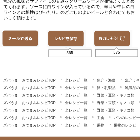
魚介の風味とサツマイモの甘みをクリームソースが相性よくまとめ
てくれます。ソースに白ワインが入っているので、辛口や中口の白
ワインとの相性はぴったり。のどごしのよいビールと合わせてもお
いしく頂けます。
575
365
ズバうま！おつまみレシピTOP
全レシピ一覧
魚介・海藻
魚介：そ
ズバうま！おつまみレシピTOP
全レシピ一覧
卵・乳製品
乳製品の
ズバうま！おつまみレシピTOP
全レシピ一覧
野菜・豆類・キノコ類
ズバうま！おつまみレシピTOP
全レシピ一覧
野菜・豆類・キノコ類
ズバうま！おつまみレシピTOP
全レシピ一覧
野菜・豆類・キノコ類
ズバうま！おつまみレシピTOP
全レシピ一覧
主食
パンのレシピ一
ズバうま！おつまみレシピTOP
全レシピ一覧
果物
果物のレシピ一