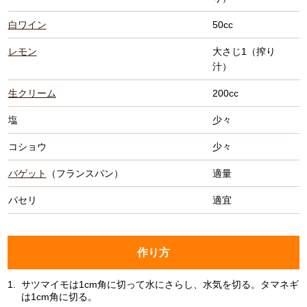
白ワイン
50cc
レモン
大さじ1（搾り
汁）
生クリーム
200cc
塩
少々
コショウ
少々
バゲット
（フランスパン）
適量
パセリ
適宜
作り方
1.
サツマイモは1cm角に切って水にさらし、水気を切る。タマネギ
は1cm角に切る。