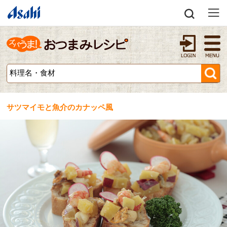
サツマイモと魚介のカナッペ風