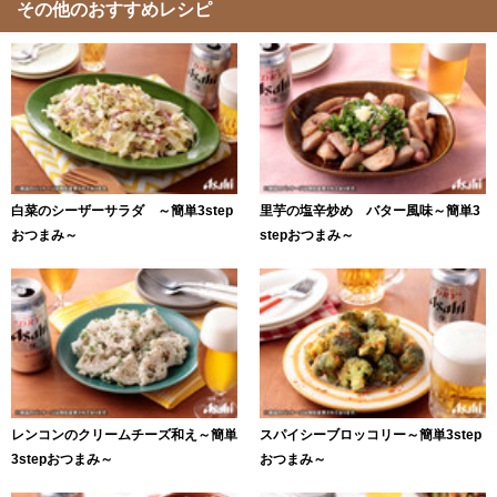
その他のおすすめレシピ
白菜のシーザーサラダ ～簡単3step
里芋の塩辛炒め バター風味～簡単3
おつまみ～
stepおつまみ～
レンコンのクリームチーズ和え～簡単
スパイシーブロッコリー～簡単3step
3stepおつまみ～
おつまみ～