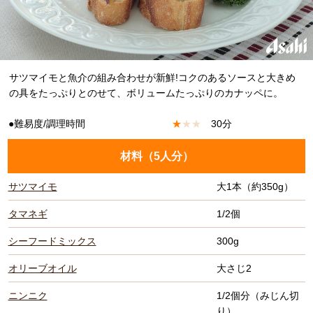
サツマイモと魚介の組み合わせが新鮮!コクのあるソースと大きめ
の具をたっぷりとのせて、ボリュームたっぷりのカナッペに。
●難易度/調理時間
★
★
★
30分
材料（
5人分
）
サツマイモ
大1本（約350g）
タマネギ
1/2個
シーフードミックス
300g
オリーブオイル
大さじ2
ニンニク
1/2個分（みじん切
り）