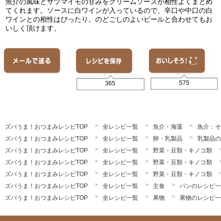
魚介の風味とサツマイモの甘みをクリームソースが相性よくまとめ
てくれます。ソースに白ワインが入っているので、辛口や中口の白
ワインとの相性はぴったり。のどごしのよいビールと合わせてもお
いしく頂けます。
575
365
ズバうま！おつまみレシピTOP
全レシピ一覧
魚介・海藻
魚介：そ
ズバうま！おつまみレシピTOP
全レシピ一覧
卵・乳製品
乳製品の
ズバうま！おつまみレシピTOP
全レシピ一覧
野菜・豆類・キノコ類
ズバうま！おつまみレシピTOP
全レシピ一覧
野菜・豆類・キノコ類
ズバうま！おつまみレシピTOP
全レシピ一覧
野菜・豆類・キノコ類
ズバうま！おつまみレシピTOP
全レシピ一覧
主食
パンのレシピ一
ズバうま！おつまみレシピTOP
全レシピ一覧
果物
果物のレシピ一