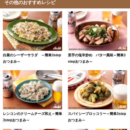
その他のおすすめレシピ
白菜のシーザーサラダ ～簡単3step
里芋の塩辛炒め バター風味～簡単3
おつまみ～
stepおつまみ～
レンコンのクリームチーズ和え～簡単
スパイシーブロッコリー～簡単3step
3stepおつまみ～
おつまみ～