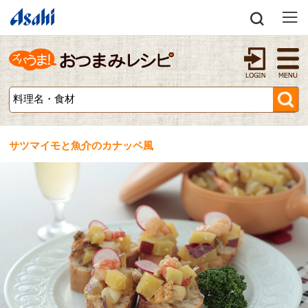
サツマイモと魚介のカナッペ風