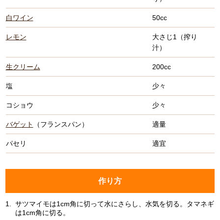
白ワイン
50cc
レモン
大さじ1（搾り
汁）
生クリーム
200cc
塩
少々
コショウ
少々
バゲット
（フランスパン）
適量
パセリ
適宜
作り方
1.
サツマイモは1cm角に切って水にさらし、水気を切る。タマネギ
は1cm角に切る。