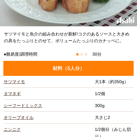
サツマイモと魚介の組み合わせが新鮮!コクのあるソースと大きめ
の具をたっぷりとのせて、ボリュームたっぷりのカナッペに。
●難易度/調理時間
★
★
★
30分
材料（
5人分
）
サツマイモ
大1本（約350g）
タマネギ
1/2個
シーフードミックス
300g
オリーブオイル
大さじ2
ニンニク
1/2個分（みじん切
り）