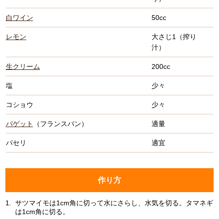
白ワイン
50cc
レモン
大さじ1（搾り
汁）
生クリーム
200cc
塩
少々
コショウ
少々
バゲット
（フランスパン）
適量
パセリ
適宜
作り方
1.
サツマイモは1cm角に切って水にさらし、水気を切る。タマネギ
は1cm角に切る。