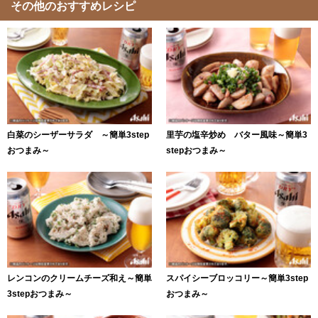
その他のおすすめレシピ
白菜のシーザーサラダ ～簡単3step
里芋の塩辛炒め バター風味～簡単3
おつまみ～
stepおつまみ～
レンコンのクリームチーズ和え～簡単
スパイシーブロッコリー～簡単3step
3stepおつまみ～
おつまみ～