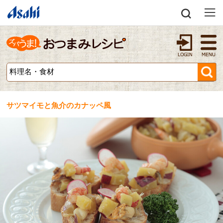
サツマイモと魚介のカナッペ風