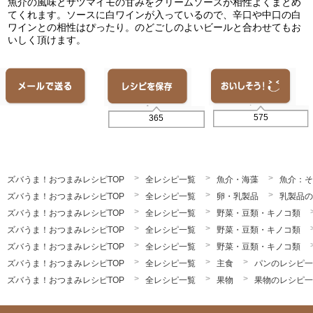
魚介の風味とサツマイモの甘みをクリームソースが相性よくまとめ
てくれます。ソースに白ワインが入っているので、辛口や中口の白
ワインとの相性はぴったり。のどごしのよいビールと合わせてもお
いしく頂けます。
575
365
ズバうま！おつまみレシピTOP
全レシピ一覧
魚介・海藻
魚介：そ
ズバうま！おつまみレシピTOP
全レシピ一覧
卵・乳製品
乳製品の
ズバうま！おつまみレシピTOP
全レシピ一覧
野菜・豆類・キノコ類
ズバうま！おつまみレシピTOP
全レシピ一覧
野菜・豆類・キノコ類
ズバうま！おつまみレシピTOP
全レシピ一覧
野菜・豆類・キノコ類
ズバうま！おつまみレシピTOP
全レシピ一覧
主食
パンのレシピ一
ズバうま！おつまみレシピTOP
全レシピ一覧
果物
果物のレシピ一