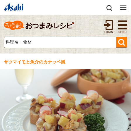
サツマイモと魚介のカナッペ風