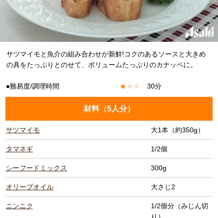
サツマイモと魚介の組み合わせが新鮮!コクのあるソースと大きめ
の具をたっぷりとのせて、ボリュームたっぷりのカナッペに。
●難易度/調理時間
★
★
★
30分
材料（
5人分
）
サツマイモ
大1本（約350g）
タマネギ
1/2個
シーフードミックス
300g
オリーブオイル
大さじ2
ニンニク
1/2個分（みじん切
り）