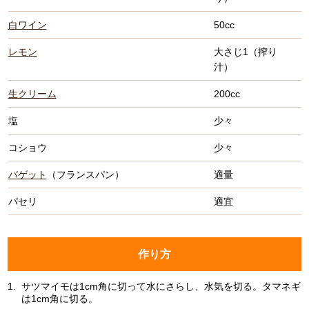
白ワイン
50cc
レモン
大さじ1（搾り
汁）
生クリーム
200cc
塩
少々
コショウ
少々
バゲット
（フランスパン）
適量
パセリ
適宜
作り方
1.
サツマイモは1cm角に切って水にさらし、水気を切る。タマネギ
は1cm角に切る。