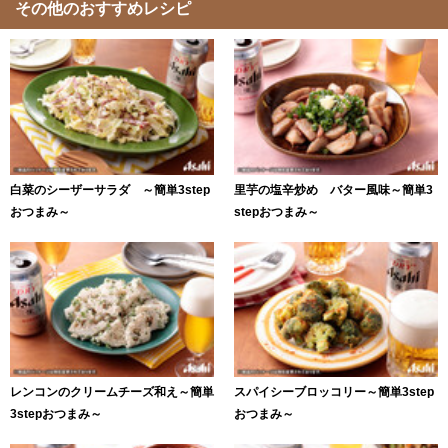
その他のおすすめレシピ
白菜のシーザーサラダ ～簡単3step
里芋の塩辛炒め バター風味～簡単3
おつまみ～
stepおつまみ～
レンコンのクリームチーズ和え～簡単
スパイシーブロッコリー～簡単3step
3stepおつまみ～
おつまみ～