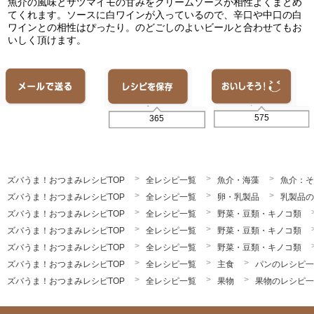
魚介の風味とサツマイモの甘みをクリームソースが相性よくまとめ
てくれます。ソースに白ワインが入っているので、辛口や中口の白
ワインとの相性はぴったり。のどごしのよいビールと合わせてもお
いしく頂けます。
575
365
ズバうま！おつまみレシピTOP
全レシピ一覧
魚介・海藻
魚介：そ
ズバうま！おつまみレシピTOP
全レシピ一覧
卵・乳製品
乳製品の
ズバうま！おつまみレシピTOP
全レシピ一覧
野菜・豆類・キノコ類
ズバうま！おつまみレシピTOP
全レシピ一覧
野菜・豆類・キノコ類
ズバうま！おつまみレシピTOP
全レシピ一覧
野菜・豆類・キノコ類
ズバうま！おつまみレシピTOP
全レシピ一覧
主食
パンのレシピ一
ズバうま！おつまみレシピTOP
全レシピ一覧
果物
果物のレシピ一