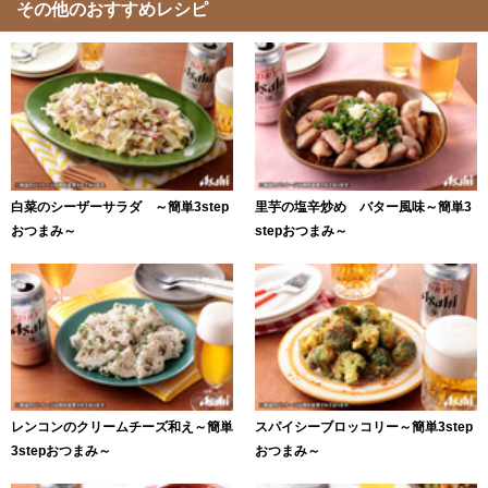
その他のおすすめレシピ
白菜のシーザーサラダ ～簡単3step
里芋の塩辛炒め バター風味～簡単3
おつまみ～
stepおつまみ～
レンコンのクリームチーズ和え～簡単
スパイシーブロッコリー～簡単3step
3stepおつまみ～
おつまみ～