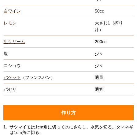
白ワイン
50cc
レモン
大さじ1（搾り
汁）
生クリーム
200cc
塩
少々
コショウ
少々
バゲット
（フランスパン）
適量
パセリ
適宜
作り方
1.
サツマイモは1cm角に切って水にさらし、水気を切る。タマネギ
は1cm角に切る。