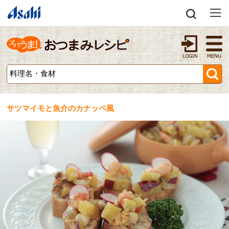
サツマイモと魚介のカナッペ風