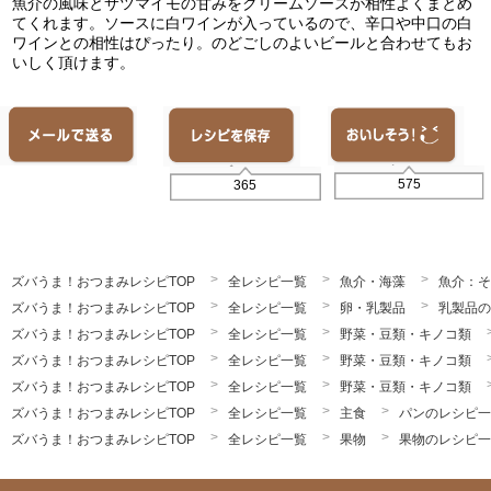
魚介の風味とサツマイモの甘みをクリームソースが相性よくまとめ
てくれます。ソースに白ワインが入っているので、辛口や中口の白
ワインとの相性はぴったり。のどごしのよいビールと合わせてもお
いしく頂けます。
575
365
ズバうま！おつまみレシピTOP
全レシピ一覧
魚介・海藻
魚介：そ
ズバうま！おつまみレシピTOP
全レシピ一覧
卵・乳製品
乳製品の
ズバうま！おつまみレシピTOP
全レシピ一覧
野菜・豆類・キノコ類
ズバうま！おつまみレシピTOP
全レシピ一覧
野菜・豆類・キノコ類
ズバうま！おつまみレシピTOP
全レシピ一覧
野菜・豆類・キノコ類
ズバうま！おつまみレシピTOP
全レシピ一覧
主食
パンのレシピ一
ズバうま！おつまみレシピTOP
全レシピ一覧
果物
果物のレシピ一