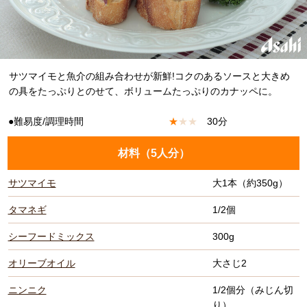
サツマイモと魚介の組み合わせが新鮮!コクのあるソースと大きめ
の具をたっぷりとのせて、ボリュームたっぷりのカナッペに。
●難易度/調理時間
★
★
★
30分
材料（
5人分
）
サツマイモ
大1本（約350g）
タマネギ
1/2個
シーフードミックス
300g
オリーブオイル
大さじ2
ニンニク
1/2個分（みじん切
り）