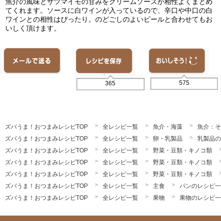
魚介の風味とサツマイモの甘みをクリームソースが相性よくまとめ
てくれます。ソースに白ワインが入っているので、辛口や中口の白
ワインとの相性はぴったり。のどごしのよいビールと合わせてもお
いしく頂けます。
575
365
ズバうま！おつまみレシピTOP
全レシピ一覧
魚介・海藻
魚介：そ
ズバうま！おつまみレシピTOP
全レシピ一覧
卵・乳製品
乳製品の
ズバうま！おつまみレシピTOP
全レシピ一覧
野菜・豆類・キノコ類
ズバうま！おつまみレシピTOP
全レシピ一覧
野菜・豆類・キノコ類
ズバうま！おつまみレシピTOP
全レシピ一覧
野菜・豆類・キノコ類
ズバうま！おつまみレシピTOP
全レシピ一覧
主食
パンのレシピ一
ズバうま！おつまみレシピTOP
全レシピ一覧
果物
果物のレシピ一