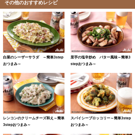
その他のおすすめレシピ
白菜のシーザーサラダ ～簡単3step
里芋の塩辛炒め バター風味～簡単3
おつまみ～
stepおつまみ～
レンコンのクリームチーズ和え～簡単
スパイシーブロッコリー～簡単3step
3stepおつまみ～
おつまみ～