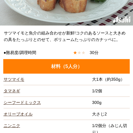
サツマイモと魚介の組み合わせが新鮮!コクのあるソースと大きめ
の具をたっぷりとのせて、ボリュームたっぷりのカナッペに。
●難易度/調理時間
★
★
★
30分
材料（
5人分
）
サツマイモ
大1本（約350g）
タマネギ
1/2個
シーフードミックス
300g
オリーブオイル
大さじ2
ニンニク
1/2個分（みじん切
り）