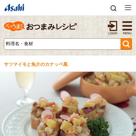
サツマイモと魚介のカナッペ風