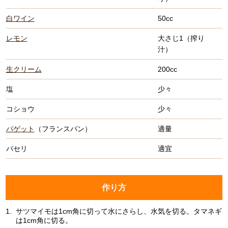
白ワイン
50cc
レモン
大さじ1（搾り
汁）
生クリーム
200cc
塩
少々
コショウ
少々
バゲット
（フランスパン）
適量
パセリ
適宜
作り方
1.
サツマイモは1cm角に切って水にさらし、水気を切る。タマネギ
は1cm角に切る。