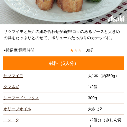
サツマイモと魚介の組み合わせが新鮮!コクのあるソースと大きめ
の具をたっぷりとのせて、ボリュームたっぷりのカナッペに。
●難易度/調理時間
★
★
★
30分
材料（
5人分
）
サツマイモ
大1本（約350g）
タマネギ
1/2個
シーフードミックス
300g
オリーブオイル
大さじ2
ニンニク
1/2個分（みじん切
り）