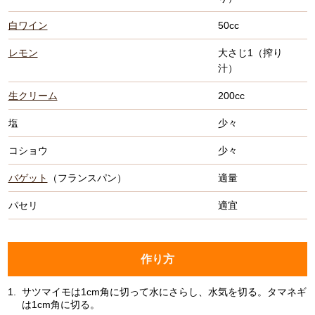
白ワイン
50cc
レモン
大さじ1（搾り
汁）
生クリーム
200cc
塩
少々
コショウ
少々
バゲット
（フランスパン）
適量
パセリ
適宜
作り方
1.
サツマイモは1cm角に切って水にさらし、水気を切る。タマネギ
は1cm角に切る。