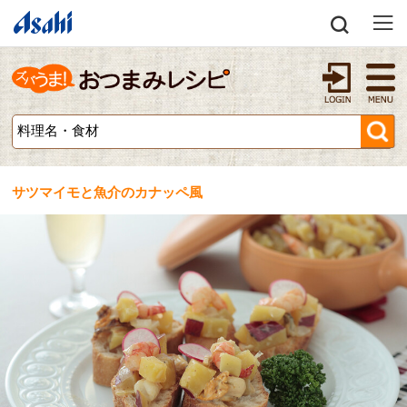
サツマイモと魚介のカナッペ風