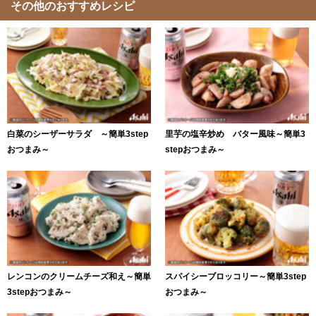
その他のおすすめレシピ
白菜のシーザーサラダ ～簡単3step
里芋の塩辛炒め バター風味～簡単3
おつまみ～
stepおつまみ～
レンコンのクリームチーズ和え～簡単
スパイシーブロッコリー～簡単3step
3stepおつまみ～
おつまみ～