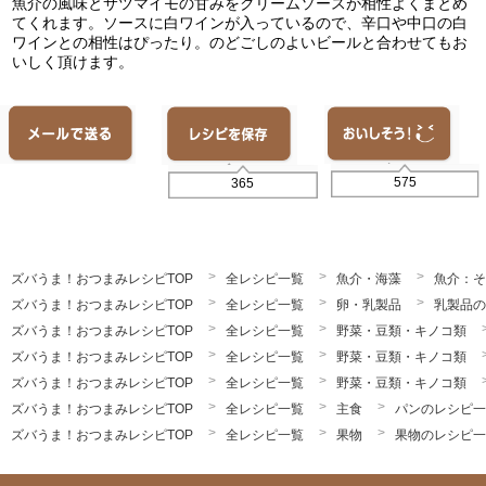
魚介の風味とサツマイモの甘みをクリームソースが相性よくまとめ
てくれます。ソースに白ワインが入っているので、辛口や中口の白
ワインとの相性はぴったり。のどごしのよいビールと合わせてもお
いしく頂けます。
575
365
ズバうま！おつまみレシピTOP
全レシピ一覧
魚介・海藻
魚介：そ
ズバうま！おつまみレシピTOP
全レシピ一覧
卵・乳製品
乳製品の
ズバうま！おつまみレシピTOP
全レシピ一覧
野菜・豆類・キノコ類
ズバうま！おつまみレシピTOP
全レシピ一覧
野菜・豆類・キノコ類
ズバうま！おつまみレシピTOP
全レシピ一覧
野菜・豆類・キノコ類
ズバうま！おつまみレシピTOP
全レシピ一覧
主食
パンのレシピ一
ズバうま！おつまみレシピTOP
全レシピ一覧
果物
果物のレシピ一