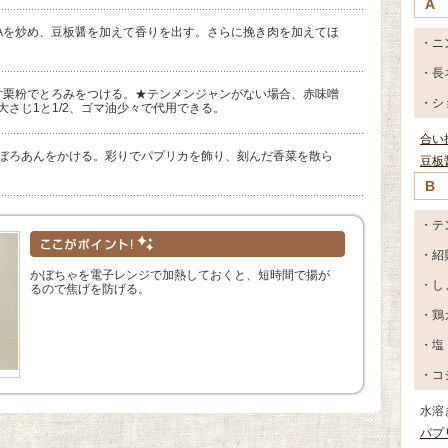
A
Aを炒め、豆板醤を加えて香りを出す。さらに挽き肉を加えてほ
・ニ
・長
片栗粉でとろみをつける。★テンメンジャンがない場合、赤味噌
・シ
大さじ1と1/2、ゴマ油少々で代用できる。
合い
そぼろあんをかける。彩りでパプリカを飾り、刻んだ香菜を散ら
豆板
B
・テ
・紹
かぼちゃを電子レンジで加熱しておくと、短時間で揚が
・し
るので焦げを防げる。
・鶏
・塩
・コ
水溶
パプ