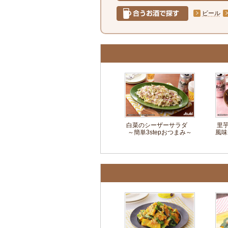
ビール
白菜のシーザーサラダ
里
～簡単3stepおつまみ～
風味