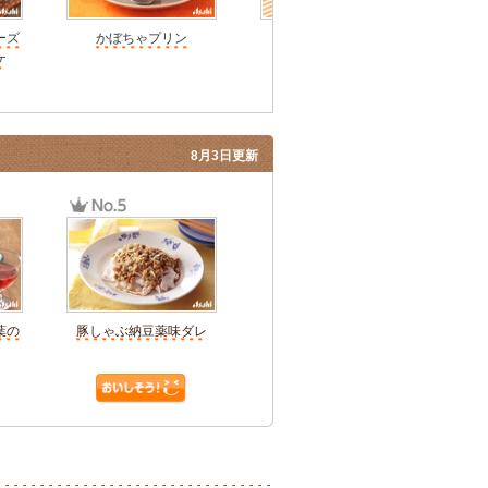
ーズ
かぼちゃプリン
かぼちゃマフィン
坊ち
ケ
8月3日更新
葉の
豚しゃぶ納豆薬味ダレ