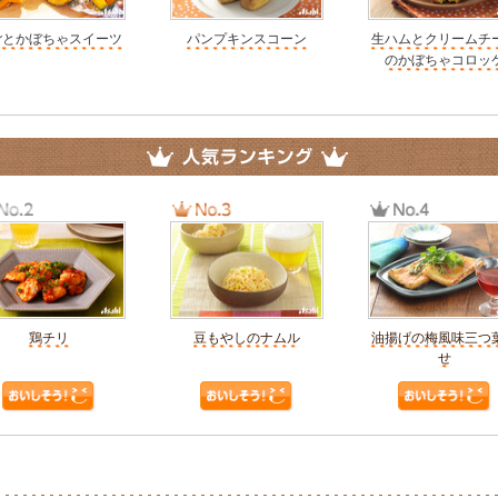
ごとかぼちゃスイーツ
パンプキンスコーン
生ハムとクリームチ
のかぼちゃコロッ
鶏チリ
豆もやしのナムル
油揚げの梅風味三つ
せ