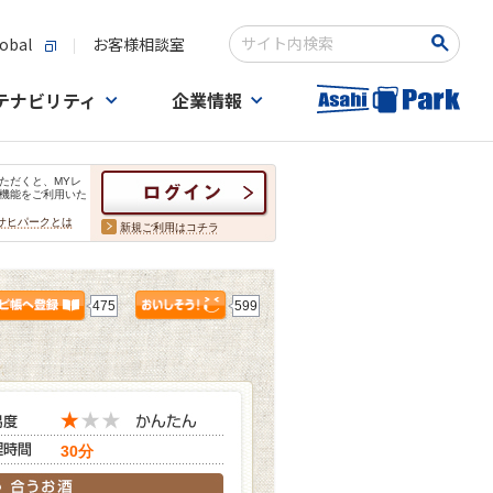
obal
お客様相談室
検索キーワード入力
テナビリティ
企業情報
ただくと、MYレ
機能をご利用いた
サヒパークとは
新規ご利用はコチラ
475
599
30分