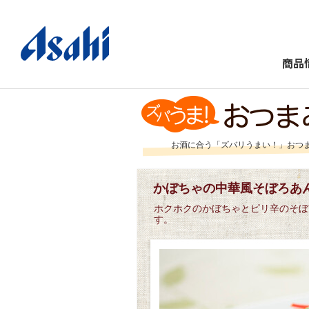
商品
お酒に合う「ズバリうまい！」おつ
かぼちゃの中華風そぼろあ
ホクホクのかぼちゃとピリ辛のそぼ
す。