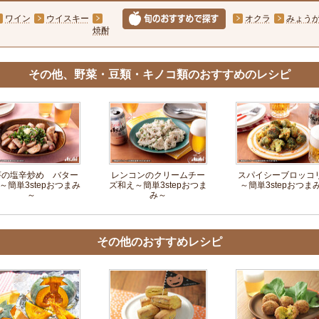
ワイン
ウイスキー
オクラ
みょう
焼酎
その他、野菜・豆類・キノコ類のおすすめのレシピ
芋の塩辛炒め バター
レンコンのクリームチー
スパイシーブロッコ
～簡単3stepおつまみ
ズ和え～簡単3stepおつま
～簡単3stepおつま
～
み～
その他のおすすめレシピ