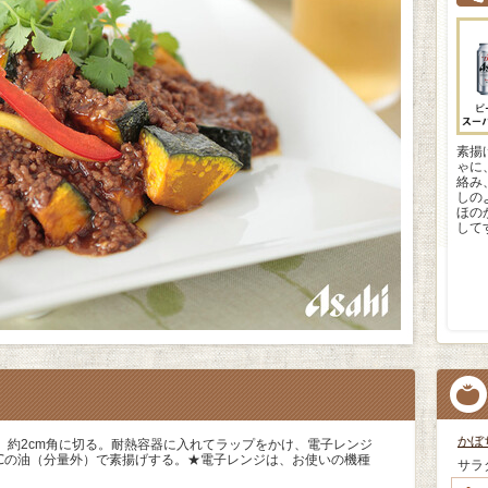
素揚
ゃに
絡み
しの
ほの
して
かぼ
、約2cm角に切る。耐熱容器に入れてラップをかけ、電子レンジ
70℃の油（分量外）で素揚げする。★電子レンジは、お使いの機種
サラ
。