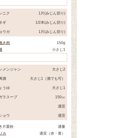
ンニク
1片(みじん切り)
ネギ
1/2本(みじん切り)
ョウガ
1片(みじん切り)
挽き肉
150g
醤
小さじ1
ンメンジャン
大さじ2
興酒
大さじ1（酒でも可）
ょうゆ
大さじ1
ガラスープ
150㏄
適宜
ショウ
適宜
き片栗粉
適量
リカ
適宜（赤・黄）