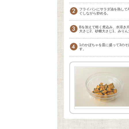
フライパンにサラダ油を熱して
ぐしながら炒める。
Bを加えて軽く煮込み、水溶き
大さじ2、砂糖大さじ1、みりん
1のかぼちゃを皿に盛って3の
す。