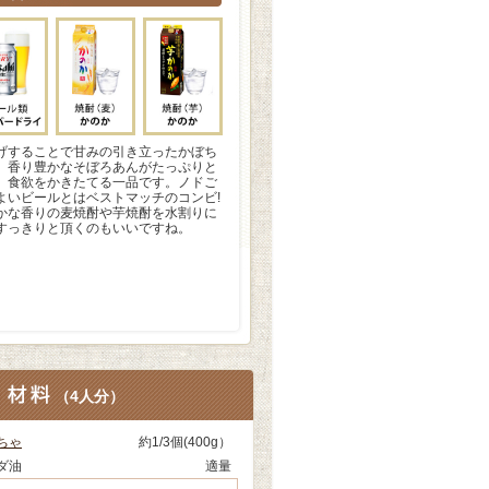
げすることで甘みの引き立ったかぼち
、香り豊かなそぼろあんがたっぷりと
、食欲をかきたてる一品です。ノドご
よいビールとはベストマッチのコンビ!
かな香りの麦焼酎や芋焼酎を水割りに
すっきりと頂くのもいいですね。
（
4人分
）
ちゃ
約1/3個(400g）
ダ油
適量