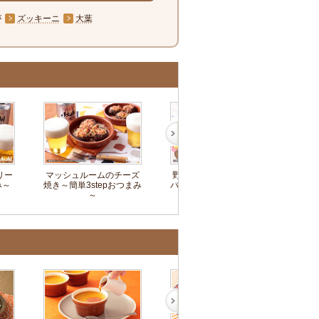
が
ズッキーニ
大葉
リー
マッシュルームのチーズ
野菜たっぷり焼肉ビビン
キュ
み～
焼き～簡単3stepおつまみ
バチャーハン～簡単3step
単
～
おつまみ～