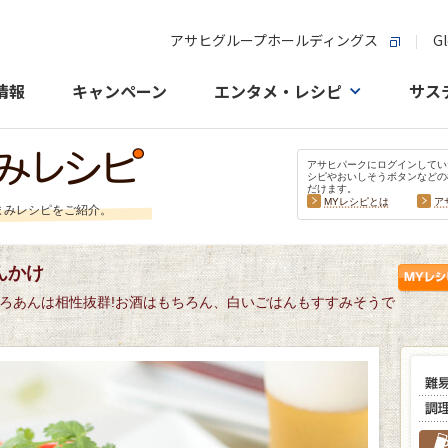
アサヒグループホールディングス
Gl
情報
キャンペーン
エンタメ・レシピ
サス
アサヒパークにログインしてい
シピやおいしそうボタンなどの
だけます。
MYレシピとは
ア
まみレシピをご紹介。
んかけ
ろあんは相性抜群!お酒はもちろん、白いごはんもすすみそうで