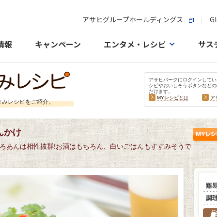
アサヒグループホールディングス
Gl
情報
キャンペーン
エンタメ・レシピ
サス
アサヒパークにログインしてい
シピやおいしそうボタンなどの
だけます。
MYレシピとは
ア
まみレシピをご紹介。
んかけ
ろあんは相性抜群!お酒はもちろん、白いごはんもすすみそうで