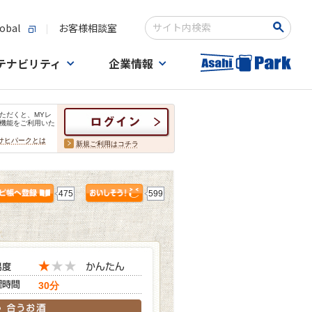
obal
お客様相談室
検索キーワード入力
テナビリティ
企業情報
ただくと、MYレ
機能をご利用いた
サヒパークとは
新規ご利用はコチラ
475
599
30分