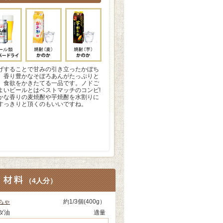
げすることで甘みの引き立ったかぼち
、香り豊かなそぼろあんがたっぷりと
、食欲をかきたてる一品です。ノドご
よいビールとはベストマッチのコンビ!
かな香りの麦焼酎や芋焼酎を水割りに
すっきりと頂くのもいいですね。
（
4人分
）
ちゃ
約1/3個(400g）
ダ油
適量