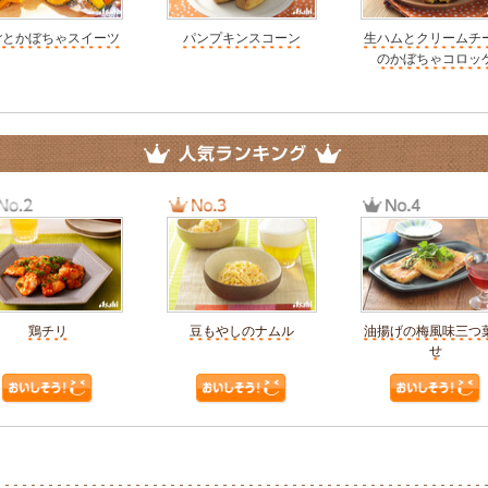
ごとかぼちゃスイーツ
パンプキンスコーン
生ハムとクリームチ
のかぼちゃコロッ
鶏チリ
豆もやしのナムル
油揚げの梅風味三つ
せ