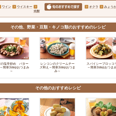
ワイン
ウイスキー
オクラ
みょう
焼酎
その他、野菜・豆類・キノコ類のおすすめのレシピ
芋の塩辛炒め バター
レンコンのクリームチー
スパイシーブロッコ
～簡単3stepおつまみ
ズ和え～簡単3stepおつま
～簡単3stepおつま
～
み～
その他のおすすめレシピ