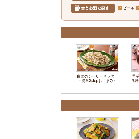
ビール
白菜のシーザーサラダ
里
～簡単3stepおつまみ～
風味