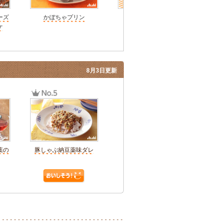
ーズ
かぼちゃプリン
かぼちゃマフィン
坊ち
ケ
8月3日更新
葉の
豚しゃぶ納豆薬味ダレ