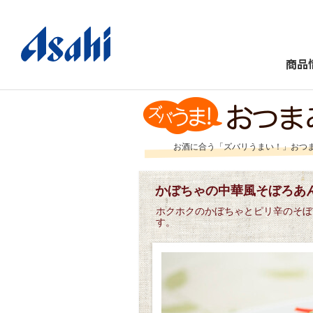
商品
お酒に合う「ズバリうまい！」おつ
かぼちゃの中華風そぼろあ
ホクホクのかぼちゃとピリ辛のそぼ
す。