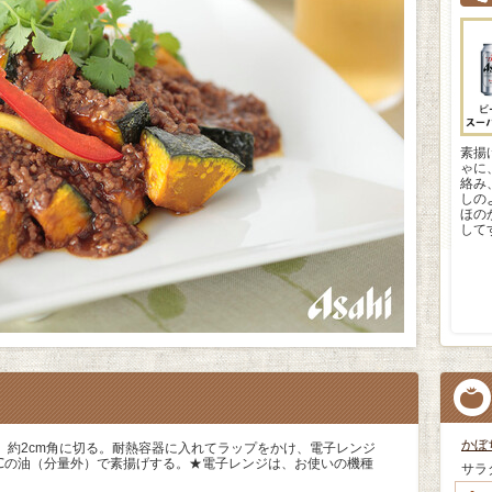
素揚
ゃに
絡み
しの
ほの
して
かぼ
、約2cm角に切る。耐熱容器に入れてラップをかけ、電子レンジ
70℃の油（分量外）で素揚げする。★電子レンジは、お使いの機種
サラ
。