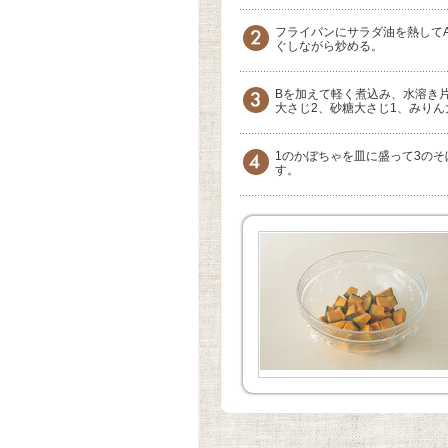
フライパンにサラダ油を熱して
ぐしながら炒める。
Bを加えて軽く煮込み、水溶き
大さじ2、砂糖大さじ1、みりん
1のかぼちゃを皿に盛って3の
す。