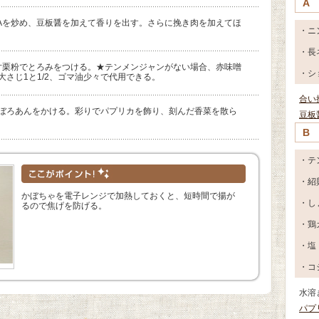
A
Aを炒め、豆板醤を加えて香りを出す。さらに挽き肉を加えてほ
・ニ
・長
片栗粉でとろみをつける。★テンメンジャンがない場合、赤味噌
・シ
大さじ1と1/2、ゴマ油少々で代用できる。
合い
そぼろあんをかける。彩りでパプリカを飾り、刻んだ香菜を散ら
豆板
B
・テ
・紹
かぼちゃを電子レンジで加熱しておくと、短時間で揚が
・し
るので焦げを防げる。
・鶏
・塩
・コ
水溶
パプ