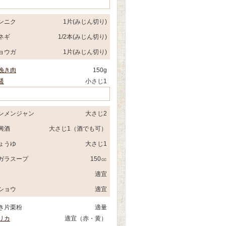
ンニク
1片(みじん切り)
ネギ
1/2本(みじん切り)
ョウガ
1片(みじん切り)
挽き肉
150g
醤
小さじ1
ンメンジャン
大さじ2
興酒
大さじ1（酒でも可）
ょうゆ
大さじ1
ガラスープ
150㏄
適宜
ショウ
適宜
き片栗粉
適量
リカ
適宜（赤・黄）