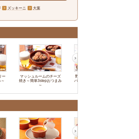
が
ズッキーニ
大葉
リー
マッシュルームのチーズ
野菜たっぷり焼肉ビビン
キュ
み～
焼き～簡単3stepおつまみ
バチャーハン～簡単3step
単
～
おつまみ～