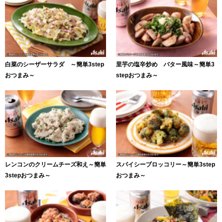
白菜のシーザーサラダ ～簡単3step
里芋の塩辛炒め バター風味～簡単3
おつまみ～
stepおつまみ～
レンコンのクリームチーズ和え～簡単
スパイシーブロッコリー～簡単3step
3stepおつまみ～
おつまみ～