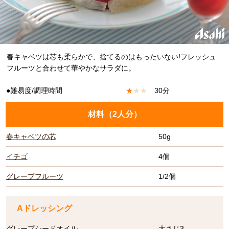
春キャベツは芯も柔らかで、捨てるのはもったいない!フレッシュ
フルーツと合わせて華やかなサラダに。
●難易度/調理時間
★
★
★
30分
材料（
2人分
）
春キャベツの芯
50g
イチゴ
4個
グレープフルーツ
1/2個
Aドレッシング
グレープシードオイル
大さじ3