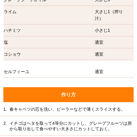
ライム
大さじ1（搾り
汁）
ハチミツ
小さじ1
塩
適宜
コショウ
適宜
セルフィーユ
適宜
作り方
1.
春キャベツの芯を洗い、ピーラーなどで薄くスライスする。
2.
イチゴはヘタを取って4等分にカットし、グレープフルーツは房
から取り出して食べやすい大きさにカットしておく。