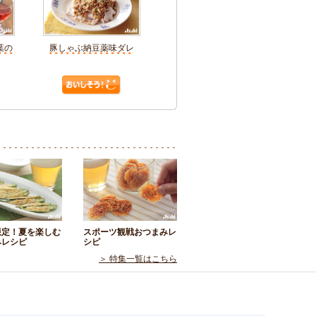
葉の
豚しゃぶ納豆薬味ダレ
限定！夏を楽しむ
スポーツ観戦おつまみレ
みレシピ
シピ
＞ 特集一覧はこちら