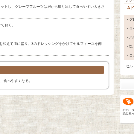
グレ
カットし、グレープフルーツは房から取り出して食べやすい大きさ
A
・グ
せておく。
・ラ
・ハ
ツを和えて皿に盛り、3のドレッシングをかけてセルフィーユを飾
・塩
・コ
セル
、食べやすくなる。
右の二
読み取