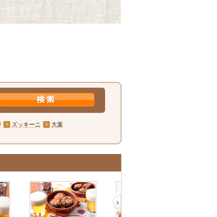
が
ズッキーニ
大葉