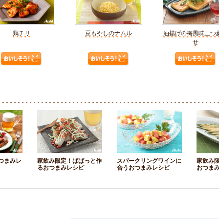
鶏チリ
豆もやしのナムル
油揚げの梅風味三つ
せ
つまみレ
家飲み限定！ぱぱっと作
スパークリングワインに
家飲み
るおつまみレシピ
合うおつまみレシピ
おつま