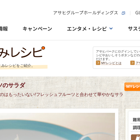
アサヒグループホールディングス
Gl
情報
キャンペーン
エンタメ・レシピ
サス
アサヒパークにログインしてい
シピやおいしそうボタンなどの
だけます。
MYレシピとは
ア
まみレシピをご紹介。
ツのサラダ
のはもったいない!フレッシュフルーツと合わせて華やかなサラ