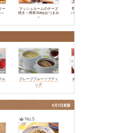
リー
マッシュルームのチーズ
野菜たっぷり焼肉ビビン
キュ
み～
焼き～簡単3stepおつまみ
バチャーハン～簡単3step
単
～
おつまみ～
フル
グレープフルーツプディ
オレンジとグレープフル
グレ
ング
ーツのゼリー
8月3日更新