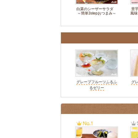
白菜のシーザーサラダ
里
～簡単3stepおつまみ～
風味
グレープフルーツふるふ
グ
るゼリー