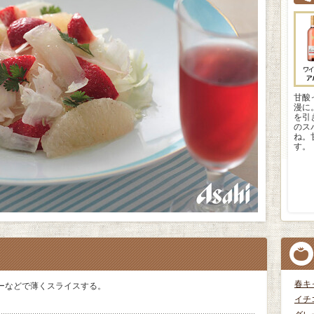
甘酸
漫に
を引
のス
ね。
す。
春キ
ーなどで薄くスライスする。
イチ