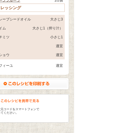
ープフルーツ
1/2個
ドレッシング
レープシードオイル
大さじ3
イム
大さじ1（搾り汁）
チミツ
小さじ1
適宜
ショウ
適宜
フィーユ
適宜
次元コードをスマートフォンで
ってください。