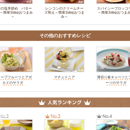
芋の塩辛炒め バター
レンコンのクリームチー
スパイシーブロッコ
～簡単3stepおつまみ
ズ和え～簡単3stepおつま
～簡単3stepおつま
～
み～
その他のおすすめレシピ
レープフルーツとアボ
マチェドニア
薄切り春キャベツと
カドのサラダ
ーツのサラダ