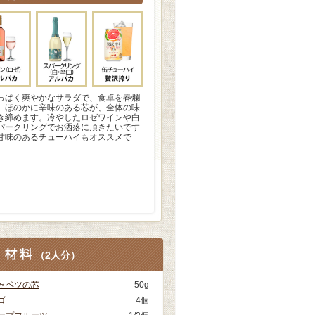
っぱく爽やかなサラダで、食卓を春爛
。ほのかに辛味のある芯が、全体の味
き締めます。冷やしたロゼワインや白
パークリングでお洒落に頂きたいです
甘味のあるチューハイもオススメで
（
2人分
）
ャベツの芯
50g
ゴ
4個