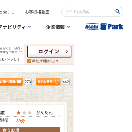
obal
お客様相談室
検索キーワード入力
テナビリティ
企業情報
ただくと、MYレ
機能をご利用いた
サヒパークとは
新規ご利用はコチラ
273
442
30分