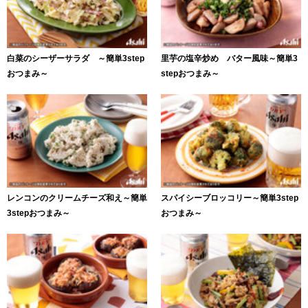
白菜のシーザーサラダ ～簡単3step
里芋の塩辛炒め バター風味～簡単3
おつまみ～
stepおつまみ～
レンコンのクリームチーズ和え～簡単
スパイシーブロッコリー～簡単3step
3stepおつまみ～
おつまみ～