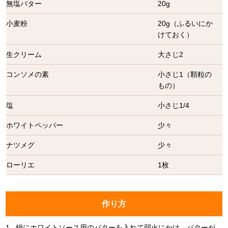
無塩バター
20g
小麦粉
20g（ふるいにか
けておく）
生クリーム
大さじ2
コンソメの素
小さじ1（顆粒の
もの）
塩
小さじ1/4
ホワイトペッパー
少々
ナツメグ
少々
ローリエ
1枚
作り方
1.
鍋にホワイトソース用のバターを入れて弱火にかけ、バターが