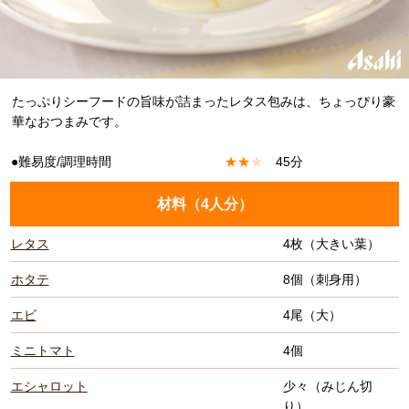
たっぷりシーフードの旨味が詰まったレタス包みは、ちょっぴり豪
華なおつまみです。
●難易度/調理時間
★
★
★
45分
材料（
4人分
）
レタス
4枚（大きい葉）
ホタテ
8個（刺身用）
エビ
4尾（大）
ミニトマト
4個
エシャロット
少々（みじん切
り）