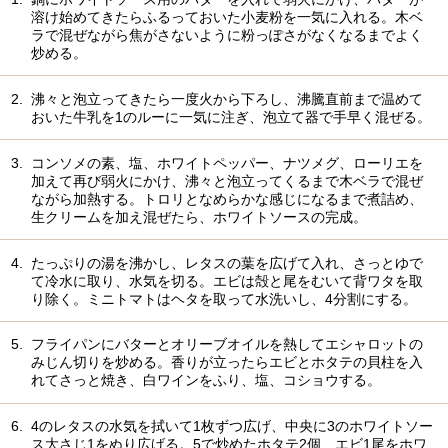
溶け始めてきたらふるっておいた小麦粉を一気に入れる。木ベ
ラで混ぜながら焦がさないように粉っぽさがなくなるまでよく
炒める。
2.
沸々と泡立ってきたら一度火から下ろし、沸騰直前まで温めて
おいた牛乳を1のルーに一気に注ぎ、泡立て器で手早く混ぜる。
3.
コンソメの素、塩、ホワイトペッパー、ナツメグ、ローリエを
加えて再び弱火にかけ、沸々と泡立ってくるまで木ベラで混ぜ
ながら加熱する。トロリとなめらかな感じになるまで煮詰め、
生クリームを加え混ぜたら、ホワイトソースの完成。
4.
たっぷりの湯を沸かし、レタスの葉を広げて入れ、さっとゆで
て冷水に取り、水気を切る。エビは殻と尾をむいて背ワタを取
り除く。ミニトマトはヘタを取って水洗いし、4分割にする。
5.
フライパンにバターとオリーブオイルを熱してエシャロットの
みじん切りを炒める。香りが立ったらエビとホタテの貝柱を入
れてさっと焼き、白ワインをふり、塩、コショウする。
6.
4のレタスの水気を拭いて1枚ずつ広げ、中央に3のホワイトソー
ス大さじ1をぬり広げる。5で炒めたホタテ2個、エビ1尾をホワ