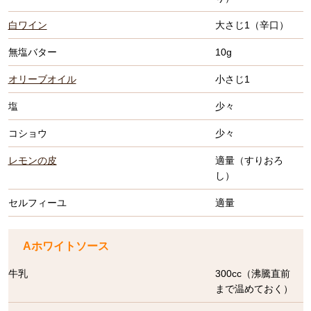
白ワイン
大さじ1（辛口）
無塩バター
10g
オリーブオイル
小さじ1
塩
少々
コショウ
少々
レモンの皮
適量（すりおろ
し）
セルフィーユ
適量
Aホワイトソース
牛乳
300cc（沸騰直前
まで温めておく）