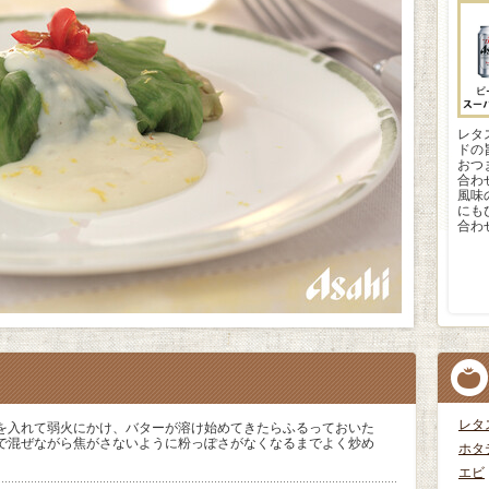
レタ
ドの
おつ
合わ
風味
にも
合わ
レタ
を入れて弱火にかけ、バターが溶け始めてきたらふるっておいた
で混ぜながら焦がさないように粉っぽさがなくなるまでよく炒め
ホタ
エビ