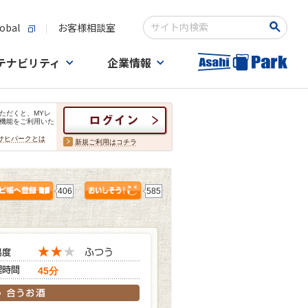
obal
お客様相談室
検索キーワード入力
テナビリティ
企業情報
ただくと、MYレ
機能をご利用いた
サヒパークとは
新規ご利用はコチラ
406
585
45分