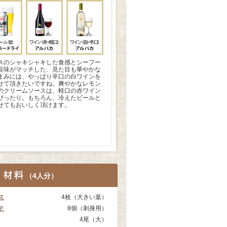
スのシャキシャキした食感とシーフー
旨味がマッチした、見た目も華やかな
まみには、やっぱり辛口の白ワインを
せて頂きたいですね。爽やかなレモン
のクリームソースは、軽口の赤ワイン
ぴったり。もちろん、冷えたビールと
せてもおいしく頂けます。
（
4人分
）
ス
4枚（大きい葉）
テ
8個（刺身用）
4尾（大）