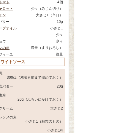
トマト
4個
ャロット
少々（みじん切り）
イン
大さじ1（辛口）
バター
10g
ーブオイル
小さじ1
少々
ョウ
少々
ンの皮
適量（すりおろし）
フィーユ
適量
ホワイトソース
乳
300cc（沸騰直前まで温めておく）
塩バター
20g
麦粉
20g（ふるいにかけておく）
クリーム
大さじ2
ンソメの素
小さじ1（顆粒のもの）
小さじ1/4