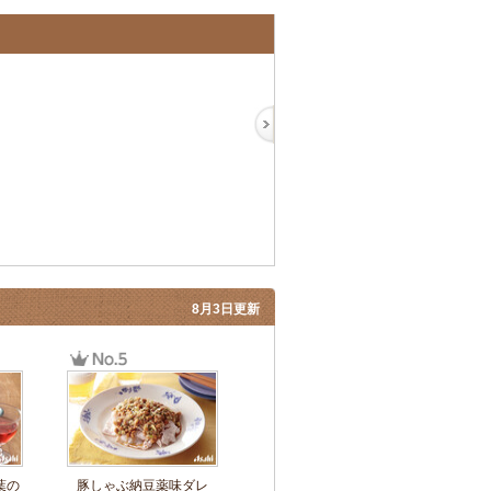
8月3日更新
葉の
豚しゃぶ納豆薬味ダレ