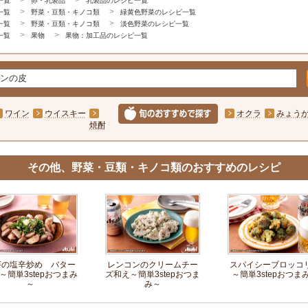
一覧
卵・乳製品
乳製品のレシピ一覧
一覧
野菜・豆類・キノコ類
緑黄色野菜のレシピ一覧
一覧
野菜・豆類・キノコ類
淡色野菜のレシピ一覧
一覧
果物
果物：加工品のレシピ一覧
ワイン
ウイスキー
オクラ
みょう
焼酎
その他、野菜・豆類・キノコ類のおすすめのレシピ
芋の塩辛炒め バター
レンコンのクリームチー
スパイシーブロッコ
～簡単3stepおつまみ
ズ和え～簡単3stepおつま
～簡単3stepおつま
～
み～