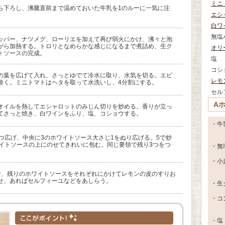
ミニ
ら下ろし、沸騰直前まで温めておいた牛乳を1のルーに一気に注
エシ
白ワ
無塩
ッパー、ナツメグ、ローリエを加えて再び弱火にかけ、沸々と泡
がら加熱する。トロリとなめらかな感じになるまで煮詰め、生ク
オリ
トソースの完成。
塩
コシ
の葉を広げて入れ、さっとゆでて冷水に取り、水気を切る。エビ
レモ
除く。ミニトマトはヘタを取って水洗いし、4分割にする。
セル
A
オイルを熱してエシャロットのみじん切りを炒める。香りが立っ
てさっと焼き、白ワインをふり、塩、コショウする。
・牛
つ広げ、中央に3のホワイトソース大さじ1をぬり広げる。5で炒
ワイトソースの上にのせてきれいに包む。同じ要領で残り3つをつ
・無
・小
せ、残りのホワイトソースをそれぞれにかけてレモンの皮のすりお
せ、あればセルフィーユなどをあしらう。
・生
・コ
・塩