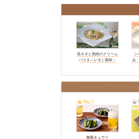
長ネギと鶏肉のクリーム
シ
パスタ～レモン風味～
み
無限キュウリ