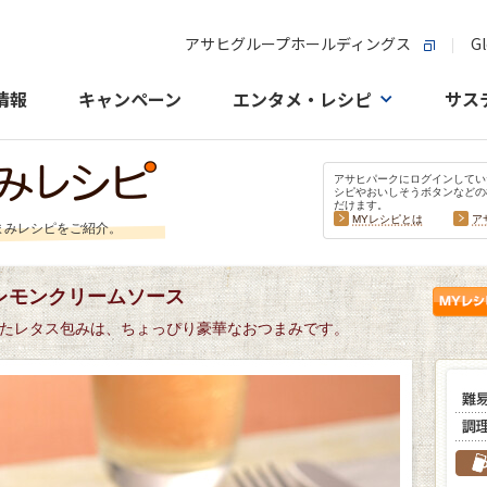
アサヒグループホールディングス
Gl
情報
キャンペーン
エンタメ・レシピ
サス
アサヒパークにログインしてい
シピやおいしそうボタンなどの
だけます。
MYレシピとは
ア
まみレシピをご紹介。
レモンクリームソース
たレタス包みは、ちょっぴり豪華なおつまみです。