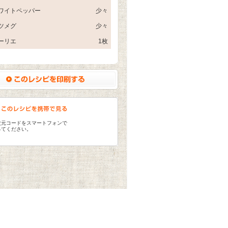
ワイトペッパー
少々
ツメグ
少々
ーリエ
1枚
次元コードをスマートフォンで
ってください。