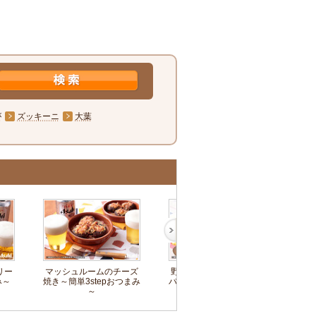
が
ズッキーニ
大葉
リー
マッシュルームのチーズ
野菜たっぷり焼肉ビビン
キュ
み～
焼き～簡単3stepおつまみ
バチャーハン～簡単3step
単
～
おつまみ～