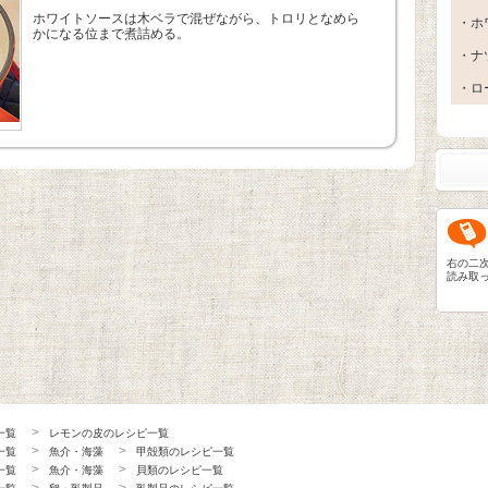
ホワイトソースは木ベラで混ぜながら、トロリとなめら
・ホ
かになる位まで煮詰める。
・ナ
・ロ
右の二
読み取
一覧
レモンの皮のレシピ一覧
一覧
魚介・海藻
甲殻類のレシピ一覧
一覧
魚介・海藻
貝類のレシピ一覧