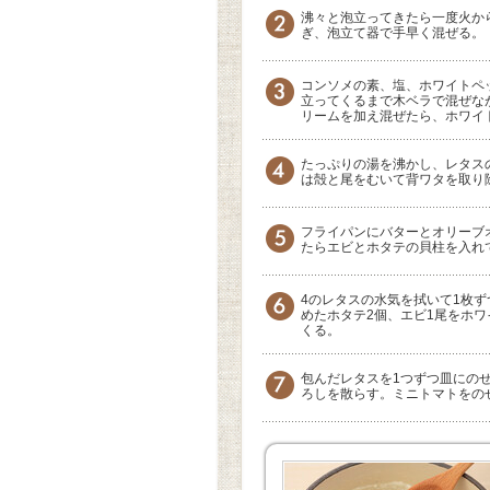
沸々と泡立ってきたら一度火か
ぎ、泡立て器で手早く混ぜる。
コンソメの素、塩、ホワイトペ
立ってくるまで木ベラで混ぜな
リームを加え混ぜたら、ホワイ
たっぷりの湯を沸かし、レタス
は殻と尾をむいて背ワタを取り
フライパンにバターとオリーブ
たらエビとホタテの貝柱を入れ
4のレタスの水気を拭いて1枚ず
めたホタテ2個、エビ1尾をホ
くる。
包んだレタスを1つずつ皿にの
ろしを散らす。ミニトマトをの