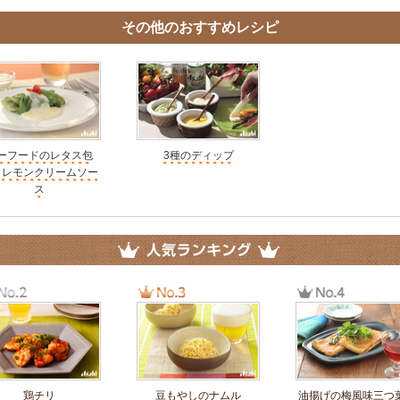
その他のおすすめレシピ
ーフードのレタス包
3種のディップ
 レモンクリームソー
ス
鶏チリ
豆もやしのナムル
油揚げの梅風味三つ