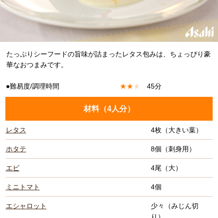
たっぷりシーフードの旨味が詰まったレタス包みは、ちょっぴり豪
華なおつまみです。
●難易度/調理時間
★
★
★
45分
材料（
4人分
）
レタス
4枚（大きい葉）
ホタテ
8個（刺身用）
エビ
4尾（大）
ミニトマト
4個
エシャロット
少々（みじん切
り）