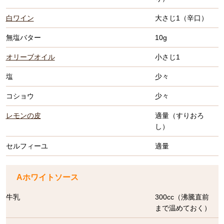
白ワイン
大さじ1（辛口）
無塩バター
10g
オリーブオイル
小さじ1
塩
少々
コショウ
少々
レモンの皮
適量（すりおろ
し）
セルフィーユ
適量
Aホワイトソース
牛乳
300cc（沸騰直前
まで温めておく）