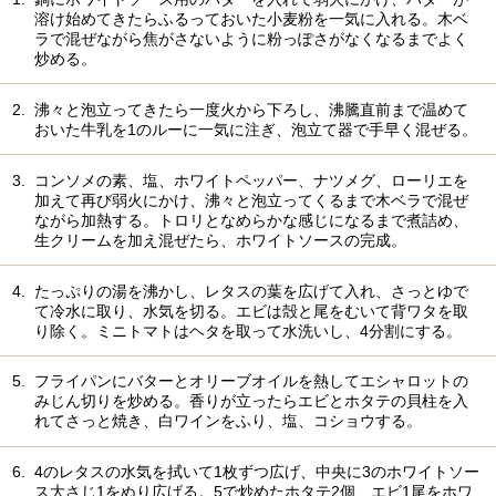
溶け始めてきたらふるっておいた小麦粉を一気に入れる。木ベ
ラで混ぜながら焦がさないように粉っぽさがなくなるまでよく
炒める。
2.
沸々と泡立ってきたら一度火から下ろし、沸騰直前まで温めて
おいた牛乳を1のルーに一気に注ぎ、泡立て器で手早く混ぜる。
3.
コンソメの素、塩、ホワイトペッパー、ナツメグ、ローリエを
加えて再び弱火にかけ、沸々と泡立ってくるまで木ベラで混ぜ
ながら加熱する。トロリとなめらかな感じになるまで煮詰め、
生クリームを加え混ぜたら、ホワイトソースの完成。
4.
たっぷりの湯を沸かし、レタスの葉を広げて入れ、さっとゆで
て冷水に取り、水気を切る。エビは殻と尾をむいて背ワタを取
り除く。ミニトマトはヘタを取って水洗いし、4分割にする。
5.
フライパンにバターとオリーブオイルを熱してエシャロットの
みじん切りを炒める。香りが立ったらエビとホタテの貝柱を入
れてさっと焼き、白ワインをふり、塩、コショウする。
6.
4のレタスの水気を拭いて1枚ずつ広げ、中央に3のホワイトソー
ス大さじ1をぬり広げる。5で炒めたホタテ2個、エビ1尾をホワ