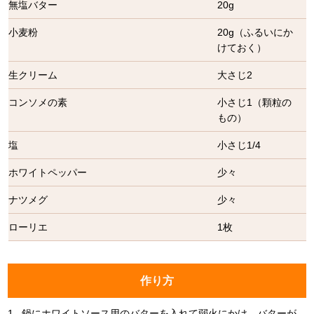
無塩バター
20g
小麦粉
20g（ふるいにか
けておく）
生クリーム
大さじ2
コンソメの素
小さじ1（顆粒の
もの）
塩
小さじ1/4
ホワイトペッパー
少々
ナツメグ
少々
ローリエ
1枚
作り方
1.
鍋にホワイトソース用のバターを入れて弱火にかけ、バターが