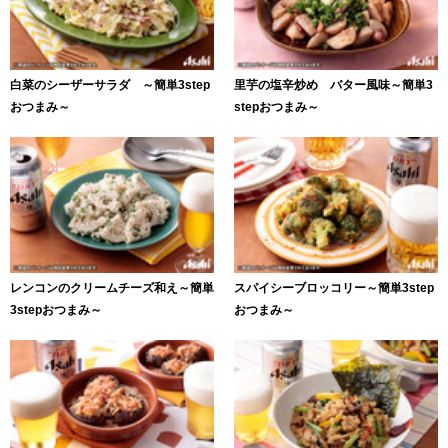
白菜のシーザーサラダ ～簡単3step
里芋の塩辛炒め バター風味～簡単3
おつまみ～
stepおつまみ～
レンコンのクリームチーズ和え～簡単
スパイシーブロッコリー～簡単3step
3stepおつまみ～
おつまみ～