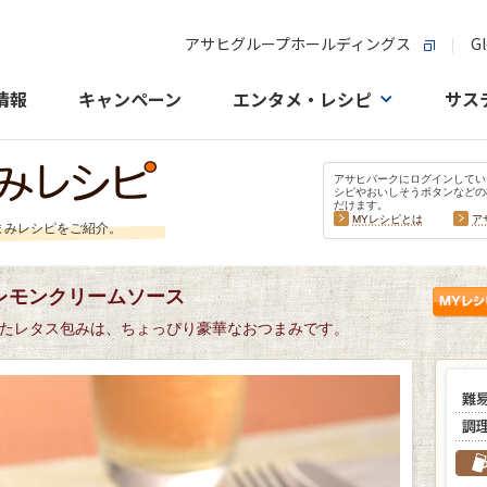
アサヒグループホールディングス
Gl
情報
キャンペーン
エンタメ・レシピ
サス
アサヒパークにログインしてい
シピやおいしそうボタンなどの
だけます。
MYレシピとは
ア
まみレシピをご紹介。
レモンクリームソース
たレタス包みは、ちょっぴり豪華なおつまみです。