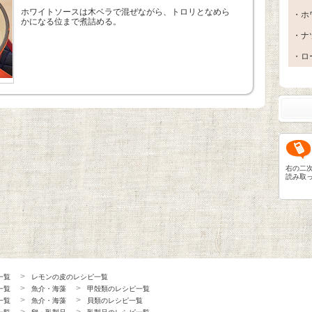
ホワイトソースは木ベラで混ぜながら、トロリとなめら
・ホ
かになる位まで煮詰める。
・ナ
・ロ
右の二
読み取
一覧
レモンの皮のレシピ一覧
一覧
魚介・海藻
甲殻類のレシピ一覧
一覧
魚介・海藻
貝類のレシピ一覧