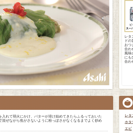
レタ
ドの
おつ
合わ
風味
にも
合わ
レタ
を入れて弱火にかけ、バターが溶け始めてきたらふるっておいた
で混ぜながら焦がさないように粉っぽさがなくなるまでよく炒め
ホタ
エビ