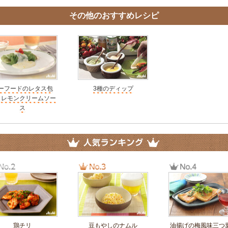
その他のおすすめレシピ
ーフードのレタス包
3種のディップ
 レモンクリームソー
ス
鶏チリ
豆もやしのナムル
油揚げの梅風味三つ