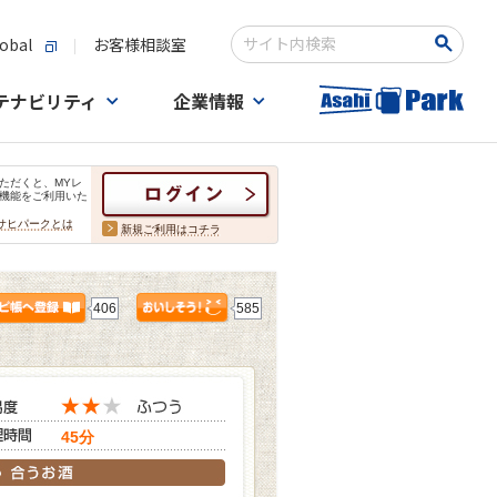
obal
お客様相談室
検索キーワード入力
テナビリティ
企業情報
ただくと、MYレ
機能をご利用いた
サヒパークとは
新規ご利用はコチラ
406
585
45分