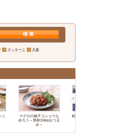
が
ズッキーニ
大葉
ンニ
マグロの柚子コショウな
鮭の照りマヨ～簡単3step
めろう～簡単3stepおつま
おつまみ～
み～