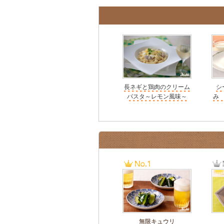
長ネギと鶏肉のクリーム
シ
パスタ～レモン風味～
み
無限キュウリ