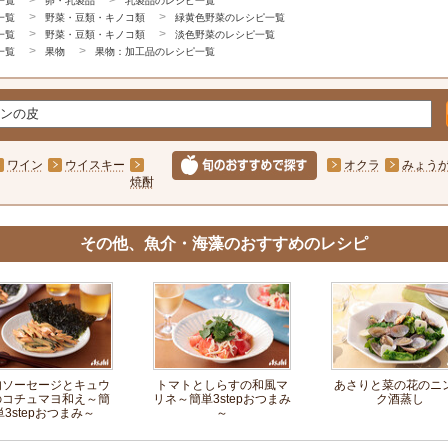
一覧
卵・乳製品
乳製品のレシピ一覧
一覧
野菜・豆類・キノコ類
緑黄色野菜のレシピ一覧
一覧
野菜・豆類・キノコ類
淡色野菜のレシピ一覧
一覧
果物
果物：加工品のレシピ一覧
ワイン
ウイスキー
オクラ
みょう
焼酎
その他、魚介・海藻のおすすめのレシピ
肉ソーセージとキュウ
トマトとしらすの和風マ
あさりと菜の花のニ
のコチュマヨ和え～簡
リネ～簡単3stepおつまみ
ク酒蒸し
単3stepおつまみ～
～