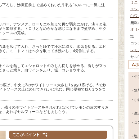
ミニ
ら下ろし、沸騰直前まで温めておいた牛乳を1のルーに一気に注
エシ
白ワ
無塩
ッパー、ナツメグ、ローリエを加えて再び弱火にかけ、沸々と泡
がら加熱する。トロリとなめらかな感じになるまで煮詰め、生ク
オリ
トソースの完成。
塩
コシ
の葉を広げて入れ、さっとゆでて冷水に取り、水気を切る。エビ
レモ
除く。ミニトマトはヘタを取って水洗いし、4分割にする。
セル
A
オイルを熱してエシャロットのみじん切りを炒める。香りが立っ
てさっと焼き、白ワインをふり、塩、コショウする。
・牛
つ広げ、中央に3のホワイトソース大さじ1をぬり広げる。5で炒
ワイトソースの上にのせてきれいに包む。同じ要領で残り3つをつ
・無
・小
せ、残りのホワイトソースをそれぞれにかけてレモンの皮のすりお
せ、あればセルフィーユなどをあしらう。
・生
・コ
・塩