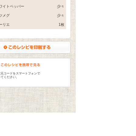
ワイトペッパー
少々
ツメグ
少々
ーリエ
1枚
次元コードをスマートフォンで
ってください。