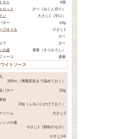
トマト
4個
ャロット
少々（みじん切り）
イン
大さじ1（辛口）
バター
10g
ーブオイル
小さじ1
少々
ョウ
少々
ンの皮
適量（すりおろし）
フィーユ
適量
ホワイトソース
乳
300cc（沸騰直前まで温めておく）
塩バター
20g
麦粉
20g（ふるいにかけておく）
クリーム
大さじ2
ンソメの素
小さじ1（顆粒のもの）
小さじ1/4