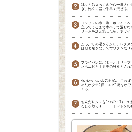
沸々と泡立ってきたら一度火か
ぎ、泡立て器で手早く混ぜる。
コンソメの素、塩、ホワイトペ
立ってくるまで木ベラで混ぜな
リームを加え混ぜたら、ホワイ
たっぷりの湯を沸かし、レタス
は殻と尾をむいて背ワタを取り
フライパンにバターとオリーブ
たらエビとホタテの貝柱を入れ
4のレタスの水気を拭いて1枚ず
めたホタテ2個、エビ1尾をホ
くる。
包んだレタスを1つずつ皿にの
ろしを散らす。ミニトマトをの