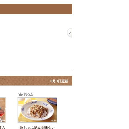
8月3日更新
葉の
豚しゃぶ納豆薬味ダレ