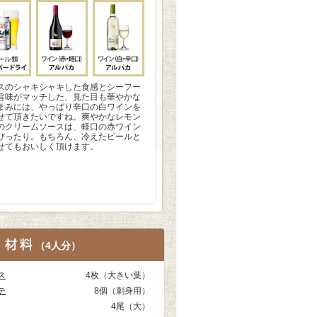
スのシャキシャキした食感とシーフー
旨味がマッチした、見た目も華やかな
まみには、やっぱり辛口の白ワインを
せて頂きたいですね。爽やかなレモン
のクリームソースは、軽口の赤ワイン
ぴったり。もちろん、冷えたビールと
せてもおいしく頂けます。
（
4人分
）
ス
4枚（大きい葉）
テ
8個（刺身用）
4尾（大）