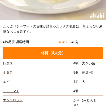
たっぷりシーフードの旨味が詰まったレタス包みは、ちょっぴり豪
華なおつまみです。
●難易度/調理時間
★
★
★
45分
材料（
4人分
）
レタス
4枚（大きい葉）
ホタテ
8個（刺身用）
エビ
4尾（大）
ミニトマト
4個
エシャロット
少々（みじん切
り）