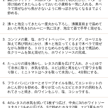
溶け始めてきたらふるっておいた小麦粉を一気に入れる。木ベ
ラで混ぜながら焦がさないように粉っぽさがなくなるまでよく
炒める。
2.
沸々と泡立ってきたら一度火から下ろし、沸騰直前まで温めて
おいた牛乳を1のルーに一気に注ぎ、泡立て器で手早く混ぜる。
3.
コンソメの素、塩、ホワイトペッパー、ナツメグ、ローリエを
加えて再び弱火にかけ、沸々と泡立ってくるまで木ベラで混ぜ
ながら加熱する。トロリとなめらかな感じになるまで煮詰め、
生クリームを加え混ぜたら、ホワイトソースの完成。
4.
たっぷりの湯を沸かし、レタスの葉を広げて入れ、さっとゆで
て冷水に取り、水気を切る。エビは殻と尾をむいて背ワタを取
り除く。ミニトマトはヘタを取って水洗いし、4分割にする。
5.
フライパンにバターとオリーブオイルを熱してエシャロットの
みじん切りを炒める。香りが立ったらエビとホタテの貝柱を入
れてさっと焼き、白ワインをふり、塩、コショウする。
6.
4のレタスの水気を拭いて1枚ずつ広げ、中央に3のホワイトソー
ス大さじ1をぬり広げる。5で炒めたホタテ2個、エビ1尾をホワ