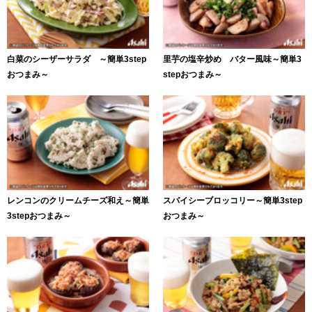
白菜のシーザーサラダ ～簡単3step
里芋の塩辛炒め バター風味～簡単3
おつまみ～
stepおつまみ～
レンコンのクリームチーズ和え～簡単
スパイシーブロッコリー～簡単3step
3stepおつまみ～
おつまみ～