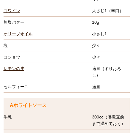
白ワイン
大さじ1（辛口）
無塩バター
10g
オリーブオイル
小さじ1
塩
少々
コショウ
少々
レモンの皮
適量（すりおろ
し）
セルフィーユ
適量
Aホワイトソース
牛乳
300cc（沸騰直前
まで温めておく）