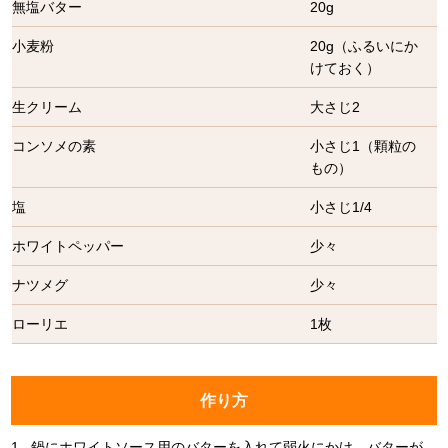
無塩バター
20g
小麦粉
20g（ふるいにか
けておく）
生クリーム
大さじ2
コンソメの素
小さじ1（顆粒の
もの）
塩
小さじ1/4
ホワイトペッパー
少々
ナツメグ
少々
ローリエ
1枚
作り方
1.
鍋にホワイトソース用のバターを入れて弱火にかけ、バターが