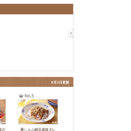
8月3日更新
葉の
豚しゃぶ納豆薬味ダレ