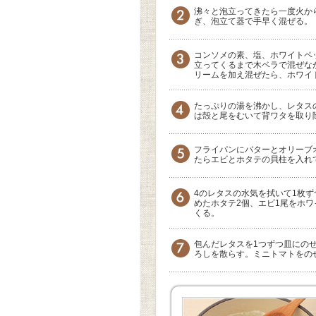
沸々と泡立ってきたら一度火か
ぎ、泡立て器で手早く混ぜる。
コンソメの素、塩、ホワイトペ
立ってくるまで木ベラで混ぜな
リームを加え混ぜたら、ホワイ
たっぷりの湯を沸かし、レタス
は殻と尾をむいて背ワタを取り
フライパンにバターとオリーブ
たらエビとホタテの貝柱を入れ
4のレタスの水気を拭いて1枚ず
めたホタテ2個、エビ1尾をホ
くる。
包んだレタスを1つずつ皿にの
ろしを散らす。ミニトマトをの