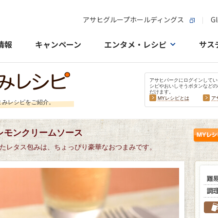
アサヒグループホールディングス
Gl
情報
キャンペーン
エンタメ・レシピ
サス
アサヒパークにログインしてい
シピやおいしそうボタンなどの
だけます。
MYレシピとは
ア
まみレシピをご紹介。
レモンクリームソース
たレタス包みは、ちょっぴり豪華なおつまみです。