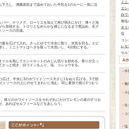
ミニ
ら下ろし、沸騰直前まで温めておいた牛乳を1のルーに一気に注
エシ
白ワ
無塩
ッパー、ナツメグ、ローリエを加えて再び弱火にかけ、沸々と泡
がら加熱する。トロリとなめらかな感じになるまで煮詰め、生ク
オリ
トソースの完成。
塩
コシ
の葉を広げて入れ、さっとゆでて冷水に取り、水気を切る。エビ
レモ
除く。ミニトマトはヘタを取って水洗いし、4分割にする。
セル
A
オイルを熱してエシャロットのみじん切りを炒める。香りが立っ
てさっと焼き、白ワインをふり、塩、コショウする。
・牛
つ広げ、中央に3のホワイトソース大さじ1をぬり広げる。5で炒
ワイトソースの上にのせてきれいに包む。同じ要領で残り3つをつ
・無
・小
せ、残りのホワイトソースをそれぞれにかけてレモンの皮のすりお
せ、あればセルフィーユなどをあしらう。
・生
・コ
・塩