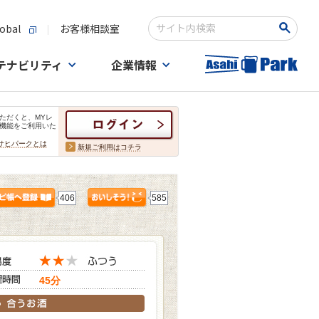
obal
お客様相談室
検索キーワード入力
テナビリティ
企業情報
ただくと、MYレ
機能をご利用いた
サヒパークとは
新規ご利用はコチラ
406
585
45分