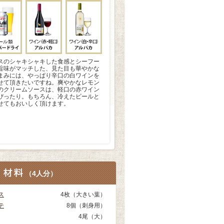
スのシャキシャキした食感とシーフー
旨味がマッチした、見た目も華やかな
まみには、やっぱり辛口の白ワインを
せて頂きたいですね。爽やかなレモン
のクリームソースは、軽口の赤ワイン
ぴったり。もちろん、冷えたビールと
せてもおいしく頂けます。
（
4人分
）
ス
4枚（大きい葉）
テ
8個（刺身用）
4尾（大）