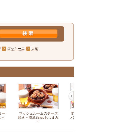
が
ズッキーニ
大葉
リー
マッシュルームのチーズ
野菜たっぷり焼肉ビビン
キュ
み～
焼き～簡単3stepおつまみ
バチャーハン～簡単3step
単
～
おつまみ～