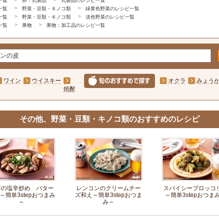
一覧
卵・乳製品
乳製品のレシピ一覧
一覧
野菜・豆類・キノコ類
緑黄色野菜のレシピ一覧
一覧
野菜・豆類・キノコ類
淡色野菜のレシピ一覧
一覧
果物
果物：加工品のレシピ一覧
ワイン
ウイスキー
オクラ
みょう
焼酎
その他、野菜・豆類・キノコ類のおすすめのレシピ
芋の塩辛炒め バター
レンコンのクリームチー
スパイシーブロッコ
～簡単3stepおつまみ
ズ和え～簡単3stepおつま
～簡単3stepおつま
～
み～