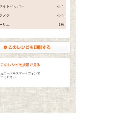
ワイトペッパー
少々
ツメグ
少々
ーリエ
1枚
次元コードをスマートフォンで
ってください。