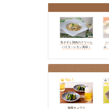
長ネギと鶏肉のクリーム
シ
パスタ～レモン風味～
み
無限キュウリ