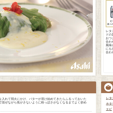
レタ
ドの
おつ
合わ
風味
にも
合わ
レタ
を入れて弱火にかけ、バターが溶け始めてきたらふるっておいた
で混ぜながら焦がさないように粉っぽさがなくなるまでよく炒め
ホタ
エビ