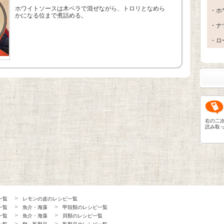
ホワイトソースは木ベラで混ぜながら、トロリとなめら
・ホ
かになる位まで煮詰める。
・ナ
・ロ
右の二
読み取
一覧
レモンの皮のレシピ一覧
一覧
魚介・海藻
甲殻類のレシピ一覧
一覧
魚介・海藻
貝類のレシピ一覧