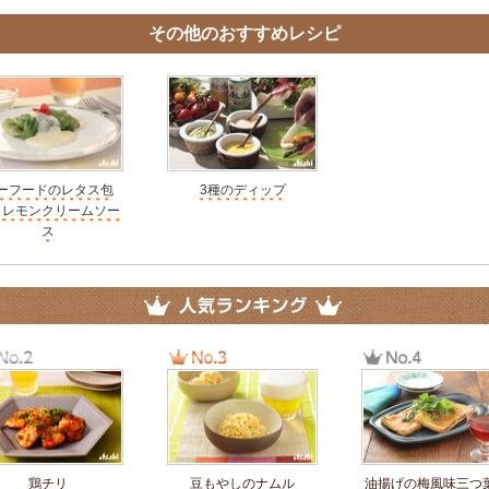
その他のおすすめレシピ
ーフードのレタス包
3種のディップ
 レモンクリームソー
ス
鶏チリ
豆もやしのナムル
油揚げの梅風味三つ