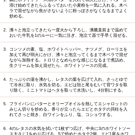
溶け始めてきたらふるっておいた小麦粉を一気に入れる。木ベ
ラで混ぜながら焦がさないように粉っぽさがなくなるまでよく
炒める。
2.
沸々と泡立ってきたら一度火から下ろし、沸騰直前まで温めて
おいた牛乳を1のルーに一気に注ぎ、泡立て器で手早く混ぜる。
3.
コンソメの素、塩、ホワイトペッパー、ナツメグ、ローリエを
加えて再び弱火にかけ、沸々と泡立ってくるまで木ベラで混ぜ
ながら加熱する。トロリとなめらかな感じになるまで煮詰め、
生クリームを加え混ぜたら、ホワイトソースの完成。
4.
たっぷりの湯を沸かし、レタスの葉を広げて入れ、さっとゆで
て冷水に取り、水気を切る。エビは殻と尾をむいて背ワタを取
り除く。ミニトマトはヘタを取って水洗いし、4分割にする。
5.
フライパンにバターとオリーブオイルを熱してエシャロットの
みじん切りを炒める。香りが立ったらエビとホタテの貝柱を入
れてさっと焼き、白ワインをふり、塩、コショウする。
6.
4のレタスの水気を拭いて1枚ずつ広げ、中央に3のホワイトソー
ス大さじ1をぬり広げる。5で炒めたホタテ2個、エビ1尾をホワ