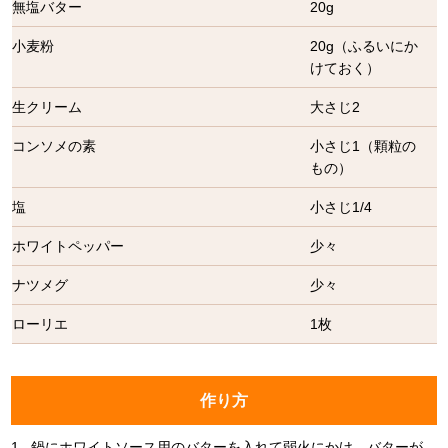
無塩バター
20g
小麦粉
20g（ふるいにか
けておく）
生クリーム
大さじ2
コンソメの素
小さじ1（顆粒の
もの）
塩
小さじ1/4
ホワイトペッパー
少々
ナツメグ
少々
ローリエ
1枚
作り方
1.
鍋にホワイトソース用のバターを入れて弱火にかけ、バターが