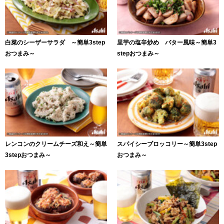
白菜のシーザーサラダ ～簡単3step
里芋の塩辛炒め バター風味～簡単3
おつまみ～
stepおつまみ～
レンコンのクリームチーズ和え～簡単
スパイシーブロッコリー～簡単3step
3stepおつまみ～
おつまみ～