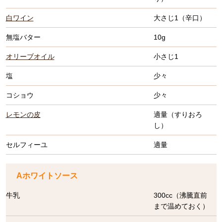
白ワイン
大さじ1（辛口）
無塩バター
10g
オリーブオイル
小さじ1
塩
少々
コショウ
少々
レモンの皮
適量（すりおろ
し）
セルフィーユ
適量
Aホワイトソース
牛乳
300cc（沸騰直前
まで温めておく）