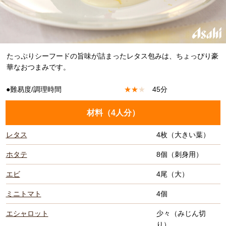
たっぷりシーフードの旨味が詰まったレタス包みは、ちょっぴり豪
華なおつまみです。
●難易度/調理時間
★
★
★
45分
材料（
4人分
）
レタス
4枚（大きい葉）
ホタテ
8個（刺身用）
エビ
4尾（大）
ミニトマト
4個
エシャロット
少々（みじん切
り）