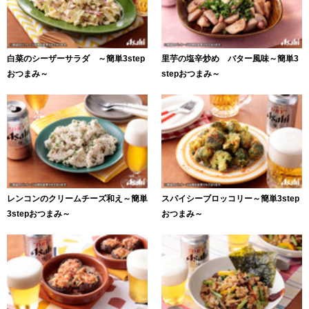
白菜のシーザーサラダ ～簡単3step
里芋の塩辛炒め バター風味～簡単3
おつまみ～
stepおつまみ～
レンコンのクリームチーズ和え～簡単
スパイシーブロッコリー～簡単3step
3stepおつまみ～
おつまみ～