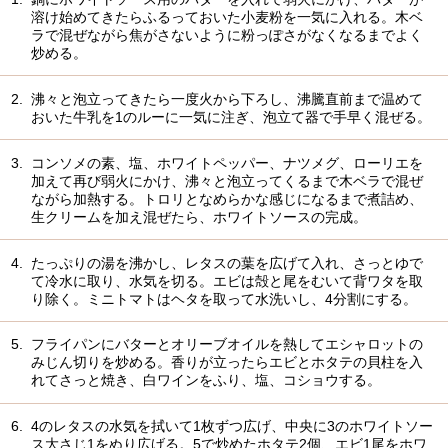
溶け始めてきたらふるっておいた小麦粉を一気に入れる。木ベ
ラで混ぜながら焦がさないように粉っぽさがなくなるまでよく
炒める。
2.
沸々と泡立ってきたら一度火から下ろし、沸騰直前まで温めて
おいた牛乳を1のルーに一気に注ぎ、泡立て器で手早く混ぜる。
3.
コンソメの素、塩、ホワイトペッパー、ナツメグ、ローリエを
加えて再び弱火にかけ、沸々と泡立ってくるまで木ベラで混ぜ
ながら加熱する。トロリとなめらかな感じになるまで煮詰め、
生クリームを加え混ぜたら、ホワイトソースの完成。
4.
たっぷりの湯を沸かし、レタスの葉を広げて入れ、さっとゆで
て冷水に取り、水気を切る。エビは殻と尾をむいて背ワタを取
り除く。ミニトマトはヘタを取って水洗いし、4分割にする。
5.
フライパンにバターとオリーブオイルを熱してエシャロットの
みじん切りを炒める。香りが立ったらエビとホタテの貝柱を入
れてさっと焼き、白ワインをふり、塩、コショウする。
6.
4のレタスの水気を拭いて1枚ずつ広げ、中央に3のホワイトソー
ス大さじ1をぬり広げる。5で炒めたホタテ2個、エビ1尾をホワ