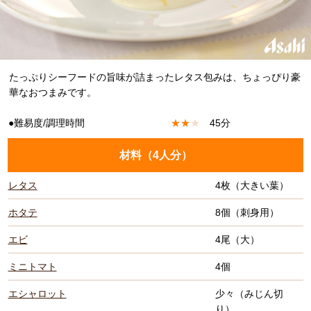
たっぷりシーフードの旨味が詰まったレタス包みは、ちょっぴり豪
華なおつまみです。
●難易度/調理時間
★
★
★
45分
材料（
4人分
）
レタス
4枚（大きい葉）
ホタテ
8個（刺身用）
エビ
4尾（大）
ミニトマト
4個
エシャロット
少々（みじん切
り）