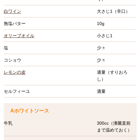
白ワイン
大さじ1（辛口）
無塩バター
10g
オリーブオイル
小さじ1
塩
少々
コショウ
少々
レモンの皮
適量（すりおろ
し）
セルフィーユ
適量
Aホワイトソース
牛乳
300cc（沸騰直前
まで温めておく）