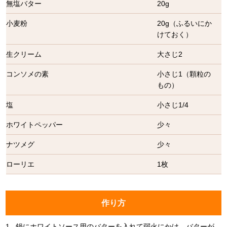
無塩バター
20g
小麦粉
20g（ふるいにか
けておく）
生クリーム
大さじ2
コンソメの素
小さじ1（顆粒の
もの）
塩
小さじ1/4
ホワイトペッパー
少々
ナツメグ
少々
ローリエ
1枚
作り方
1.
鍋にホワイトソース用のバターを入れて弱火にかけ、バターが