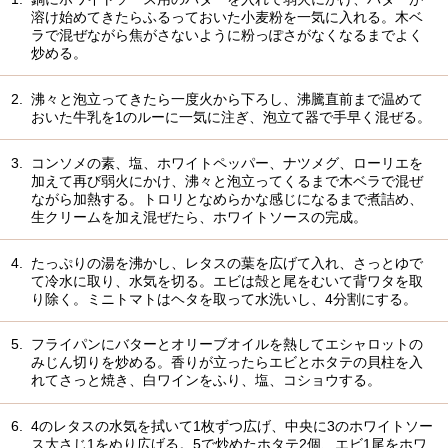
溶け始めてきたらふるっておいた小麦粉を一気に入れる。木ベ
ラで混ぜながら焦がさないように粉っぽさがなくなるまでよく
炒める。
2.
沸々と泡立ってきたら一度火から下ろし、沸騰直前まで温めて
おいた牛乳を1のルーに一気に注ぎ、泡立て器で手早く混ぜる。
3.
コンソメの素、塩、ホワイトペッパー、ナツメグ、ローリエを
加えて再び弱火にかけ、沸々と泡立ってくるまで木ベラで混ぜ
ながら加熱する。トロリとなめらかな感じになるまで煮詰め、
生クリームを加え混ぜたら、ホワイトソースの完成。
4.
たっぷりの湯を沸かし、レタスの葉を広げて入れ、さっとゆで
て冷水に取り、水気を切る。エビは殻と尾をむいて背ワタを取
り除く。ミニトマトはヘタを取って水洗いし、4分割にする。
5.
フライパンにバターとオリーブオイルを熱してエシャロットの
みじん切りを炒める。香りが立ったらエビとホタテの貝柱を入
れてさっと焼き、白ワインをふり、塩、コショウする。
6.
4のレタスの水気を拭いて1枚ずつ広げ、中央に3のホワイトソー
ス大さじ1をぬり広げる。5で炒めたホタテ2個、エビ1尾をホワ