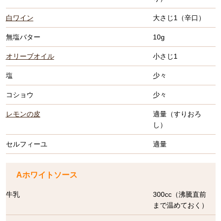
白ワイン
大さじ1（辛口）
無塩バター
10g
オリーブオイル
小さじ1
塩
少々
コショウ
少々
レモンの皮
適量（すりおろ
し）
セルフィーユ
適量
Aホワイトソース
牛乳
300cc（沸騰直前
まで温めておく）