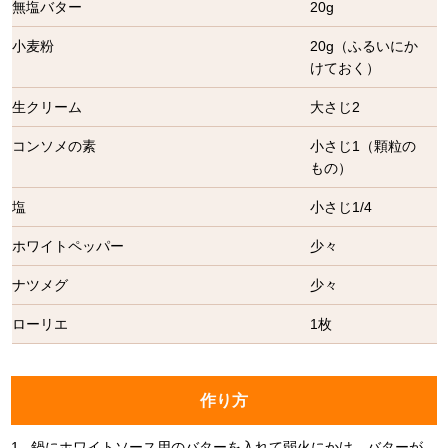
無塩バター
20g
小麦粉
20g（ふるいにか
けておく）
生クリーム
大さじ2
コンソメの素
小さじ1（顆粒の
もの）
塩
小さじ1/4
ホワイトペッパー
少々
ナツメグ
少々
ローリエ
1枚
作り方
1.
鍋にホワイトソース用のバターを入れて弱火にかけ、バターが