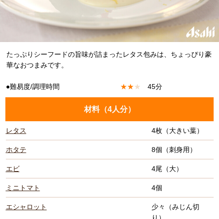
たっぷりシーフードの旨味が詰まったレタス包みは、ちょっぴり豪
華なおつまみです。
●難易度/調理時間
★
★
★
45分
材料（
4人分
）
レタス
4枚（大きい葉）
ホタテ
8個（刺身用）
エビ
4尾（大）
ミニトマト
4個
エシャロット
少々（みじん切
り）