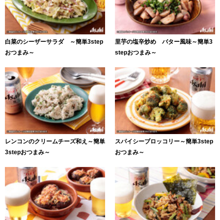
白菜のシーザーサラダ ～簡単3step
里芋の塩辛炒め バター風味～簡単3
おつまみ～
stepおつまみ～
レンコンのクリームチーズ和え～簡単
スパイシーブロッコリー～簡単3step
3stepおつまみ～
おつまみ～