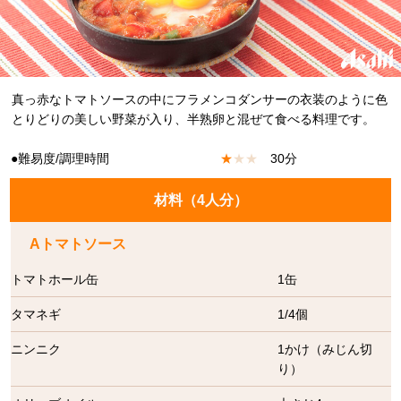
真っ赤なトマトソースの中にフラメンコダンサーの衣装のように色
とりどりの美しい野菜が入り、半熟卵と混ぜて食べる料理です。
●難易度/調理時間
★
★
★
30分
材料（
4人分
）
Aトマトソース
トマトホール缶
1缶
タマネギ
1/4個
ニンニク
1かけ（みじん切
り）