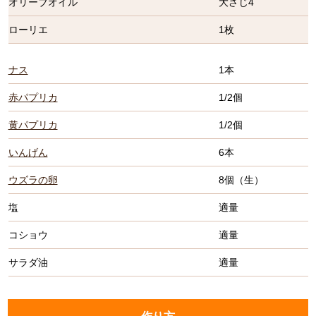
オリーブオイル
大さじ4
ローリエ
1枚
ナス
1本
赤パプリカ
1/2個
黄パプリカ
1/2個
いんげん
6本
ウズラの卵
8個（生）
塩
適量
コショウ
適量
サラダ油
適量