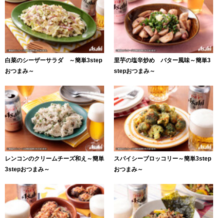
白菜のシーザーサラダ ～簡単3step
里芋の塩辛炒め バター風味～簡単3
おつまみ～
stepおつまみ～
レンコンのクリームチーズ和え～簡単
スパイシーブロッコリー～簡単3step
3stepおつまみ～
おつまみ～