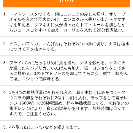
作り方
1.
トマトソースをつくる。鍋にニンニクのみじん切り、オリーブ
オイルを入れて弱火にかけ、ニンニクから香りが出たらタマネ
ギを加える。タマネギに火が通ったらトマトホールを潰しなが
らジュースごとすべて加え、ローリエを入れて20分程煮込む。
2.
ナス、パプリカ、いんげんはそれぞれ1cm角に切り、ナスは塩水
につけてアク抜きをする。
3.
フライパンにたっぷりめに油を温め、ナスを炒める。ナスに火
が通ったらパプリカ、いんげんも加え、塩、コショウをしてさ
らに炒める。1のトマトソースを加えてさらに少し煮て、味をみ
て塩、コショウで調味する。
4.
3を4つの耐熱容器にそれぞれ入れ、真ん中にくぼみをつくって
ウズラの卵をそれぞれに2個ずつ割り入れ、ラップをして電子レ
ンジ（600W）で20秒程温め、卵を半熟状態にする。※お使いの
電子レンジにより、多少の誤差があります。加熱時間は目安で
すので、ご注意ください。
5.
4を取り出し、パンなどを添えて出す。