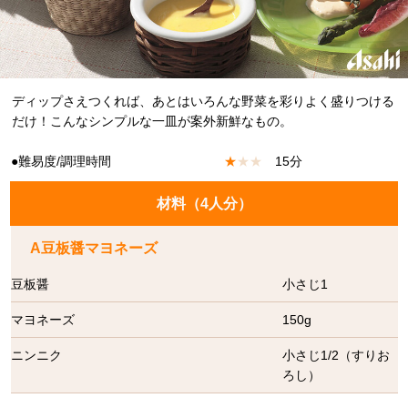
ディップさえつくれば、あとはいろんな野菜を彩りよく盛りつける
だけ！こんなシンプルな一皿が案外新鮮なもの。
●難易度/調理時間
★
★
★
15分
材料（
4人分
）
A豆板醤マヨネーズ
豆板醤
小さじ1
マヨネーズ
150g
ニンニク
小さじ1/2（すりお
ろし）