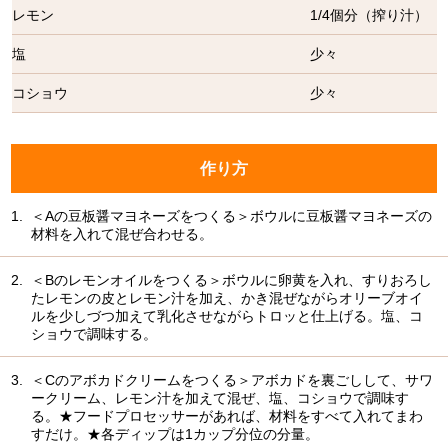
レモン
1/4個分（搾り汁）
塩
少々
コショウ
少々
作り方
1.
＜Aの豆板醤マヨネーズをつくる＞ボウルに豆板醤マヨネーズの
材料を入れて混ぜ合わせる。
2.
＜Bのレモンオイルをつくる＞ボウルに卵黄を入れ、すりおろし
たレモンの皮とレモン汁を加え、かき混ぜながらオリーブオイ
ルを少しづつ加えて乳化させながらトロッと仕上げる。塩、コ
ショウで調味する。
3.
＜Cのアボカドクリームをつくる＞アボカドを裏ごしして、サワ
ークリーム、レモン汁を加えて混ぜ、塩、コショウで調味す
る。★フードプロセッサーがあれば、材料をすべて入れてまわ
すだけ。★各ディップは1カップ分位の分量。