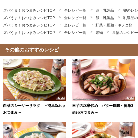
ズバうま！おつまみレシピTOP
全レシピ一覧
卵・乳製品
卵のレシ
ズバうま！おつまみレシピTOP
全レシピ一覧
卵・乳製品
乳製品の
ズバうま！おつまみレシピTOP
全レシピ一覧
野菜・豆類・キノコ類
ズバうま！おつまみレシピTOP
全レシピ一覧
果物
果物のレシピ一
その他のおすすめレシピ
白菜のシーザーサラダ ～簡単3step
里芋の塩辛炒め バター風味～簡単3
おつまみ～
stepおつまみ～