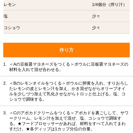
レモン
1/4個分（搾り汁）
塩
少々
コショウ
少々
作り方
1.
＜Aの豆板醤マヨネーズをつくる＞ボウルに豆板醤マヨネーズの
材料を入れて混ぜ合わせる。
2.
＜Bのレモンオイルをつくる＞ボウルに卵黄を入れ、すりおろし
たレモンの皮とレモン汁を加え、かき混ぜながらオリーブオイ
ルを少しづつ加えて乳化させながらトロッと仕上げる。塩、コ
ショウで調味する。
3.
＜Cのアボカドクリームをつくる＞アボカドを裏ごしして、サワ
ークリーム、レモン汁を加えて混ぜ、塩、コショウで調味す
る。★フードプロセッサーがあれば、材料をすべて入れてまわ
すだけ。★各ディップは1カップ分位の分量。