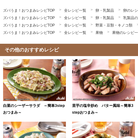
ズバうま！おつまみレシピTOP
全レシピ一覧
卵・乳製品
卵のレシ
ズバうま！おつまみレシピTOP
全レシピ一覧
卵・乳製品
乳製品の
ズバうま！おつまみレシピTOP
全レシピ一覧
野菜・豆類・キノコ類
ズバうま！おつまみレシピTOP
全レシピ一覧
果物
果物のレシピ一
その他のおすすめレシピ
白菜のシーザーサラダ ～簡単3step
里芋の塩辛炒め バター風味～簡単3
おつまみ～
stepおつまみ～