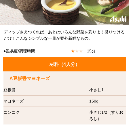
ディップさえつくれば、あとはいろんな野菜を彩りよく盛りつける
だけ！こんなシンプルな一皿が案外新鮮なもの。
●難易度/調理時間
★
★
★
15分
材料（
4人分
）
A豆板醤マヨネーズ
豆板醤
小さじ1
マヨネーズ
150g
ニンニク
小さじ1/2（すりお
ろし）