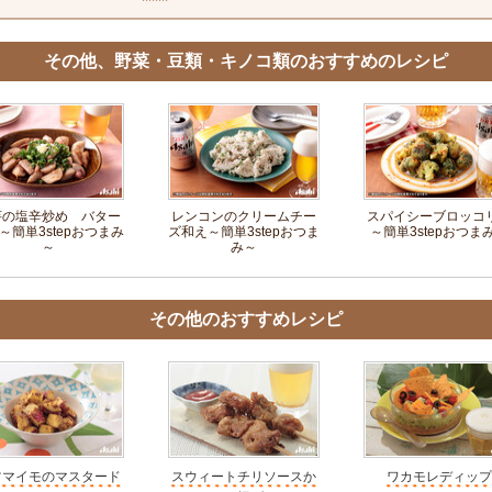
その他、野菜・豆類・キノコ類のおすすめのレシピ
芋の塩辛炒め バター
レンコンのクリームチー
スパイシーブロッコ
～簡単3stepおつまみ
ズ和え～簡単3stepおつま
～簡単3stepおつま
～
み～
その他のおすすめレシピ
ツマイモのマスタード
スウィートチリソースか
ワカモレディップ