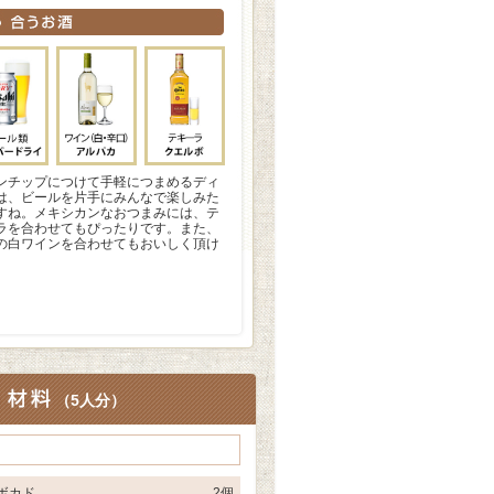
ンチップにつけて手軽につまめるディ
は、ビールを片手にみんなで楽しみた
すね。メキシカンなおつまみには、テ
ラを合わせてもぴったりです。また、
の白ワインを合わせてもおいしく頂け
。
（
5人分
）
ボカド
2個