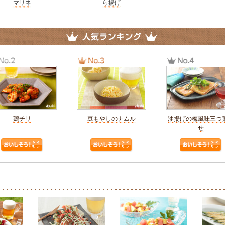
マリネ
ら揚げ
鶏チリ
豆もやしのナムル
油揚げの梅風味三つ
せ