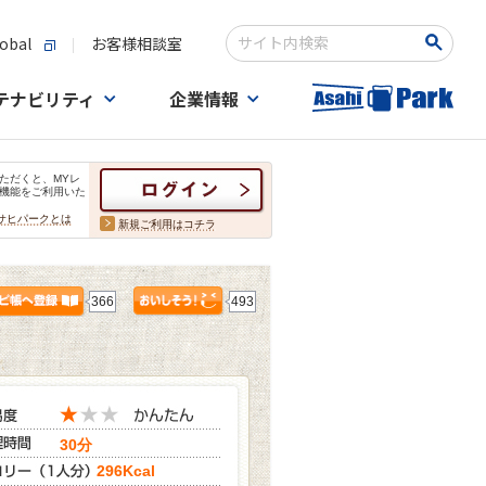
obal
お客様相談室
検索キーワード入力
テナビリティ
企業情報
ただくと、MYレ
機能をご利用いた
サヒパークとは
新規ご利用はコチラ
366
493
30分
296Kcal