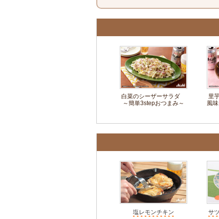
白菜のシーザーサラダ
里
～簡単3stepおつまみ～
風味
塩レモンチキン
サ