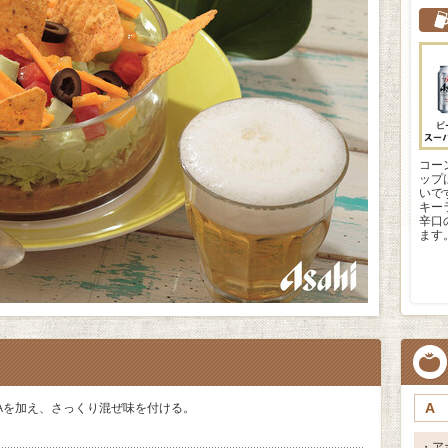
コー
ップ
いで
キー
辛口
ます
A
Aを加え、さっくり混ぜ味を付ける。
・ア