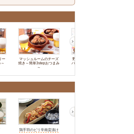
リー
マッシュルームのチーズ
野菜たっぷり焼肉ビビン
キュ
み～
焼き～簡単3stepおつまみ
バチャーハン～簡単3step
単
～
おつまみ～
鶏手羽のピリ辛南蛮漬け