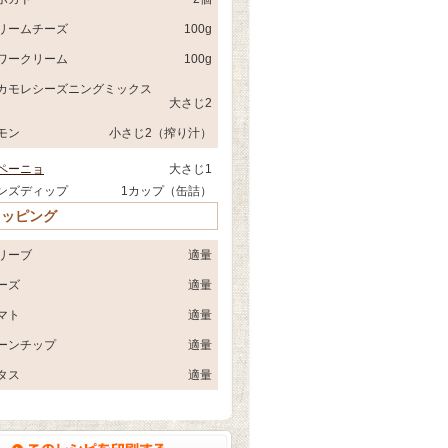
リームチーズ
100g
ワークリーム
100g
カモレシーズニングミックス
大さじ2
モン
小さじ2（搾り汁）
ペーニョ
大さじ1
ンズディップ
1カップ（缶詰）
トッピング
リーブ
適量
ーズ
適量
マト
適量
ーンチップ
適量
タス
適量