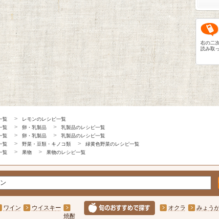
右の二
読み取
一覧
レモンのレシピ一覧
一覧
卵・乳製品
乳製品のレシピ一覧
一覧
卵・乳製品
乳製品のレシピ一覧
一覧
野菜・豆類・キノコ類
緑黄色野菜のレシピ一覧
一覧
果物
果物のレシピ一覧
ワイン
ウイスキー
オクラ
みょう
焼酎