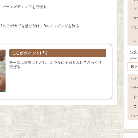
にビーンズディップを混ぜる。
・ク
・サ
と1のアボカドを盛り付け、Bのトッピングを飾る。
・ワ
・レ
ハラ
ビー
チーズは室温にもどし、ボウルに全部を入れてさっくり
B
混ぜる。
・オ
・チ
・ト
・コ
・レ